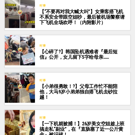
时事
【“不要再对我大喊大叫”】女乘客搭飞机
不系安全带跟空姐吵，最后被机场警察请
下飞机全场欢呼！（内附影片）
时事
【心碎了?】韩国坠机遇难者『最后短
信』公开，女儿留下5字给母亲……
时事
【小弟很勇敢！?】父母工作忙不能陪
他，大马9岁小弟弟独自搭飞机去砂拉
越！
时事
【一下机就被捕！】26岁美女空姐趁上班
搞走私“副业”，在『直肠塞了近一公斤黄
金』被识破！