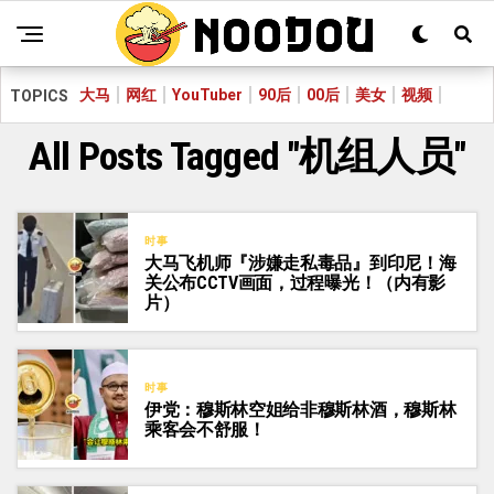
大马
网红
YouTuber
90后
00后
美女
视频
TOPICS
All Posts Tagged "机组人员"
时事
大马飞机师『涉嫌走私毒品』到印尼！海
关公布CCTV画面，过程曝光！（内有影
片）
时事
伊党：穆斯林空姐给非穆斯林酒，穆斯林
乘客会不舒服！