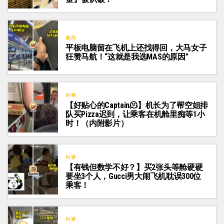
趣闻
平板电脑留在飞机上还找得回，大马女子
狂赞马航！“这就是我选MAS的原因”
时事
【好贴心的Captain🫠】机长为了帮空姐排
队买Pizza迟到，让乘客在机舱里痴等1小
时！（内附影片）
时事
【有钱但数学不好？】买2张头等舱硬硬
要坐3个人，Gucci男大闹飞机耽误300位
乘客！
时事