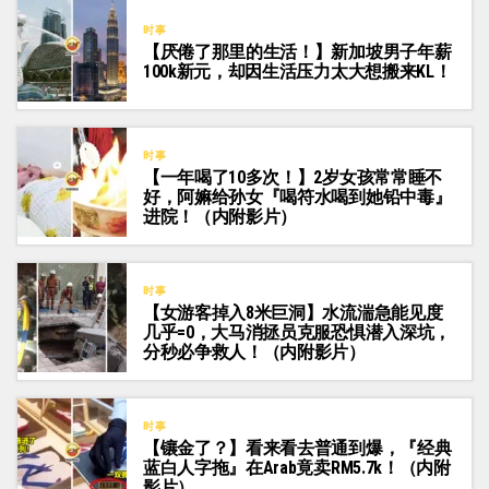
时事
【厌倦了那里的生活！】新加坡男子年薪
100k新元，却因生活压力太大想搬来KL！
时事
【一年喝了10多次！】2岁女孩常常睡不
好，阿嫲给孙女『喝符水喝到她铅中毒』
进院！（内附影片）
时事
【女游客掉入8米巨洞】水流湍急能见度
几乎=0，大马消拯员克服恐惧潜入深坑，
分秒必争救人！（内附影片）
时事
【镶金了？】看来看去普通到爆，『经典
蓝白人字拖』在Arab竟卖RM5.7k！（内附
影片）