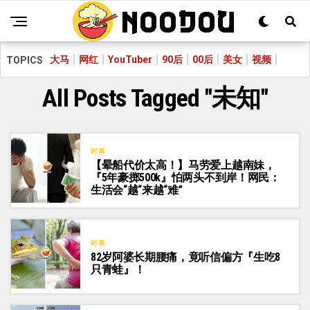
大马
网红
YouTuber
90后
00后
美女
视频
TOPICS
All Posts Tagged "未知"
时事
【晕船代价太高！】马劳爱上越南妹，
『5年豪掷500k』怕两头不到岸！网民：
生活会“越“来越“难”
时事
82岁阿婆长期腰痛，竟听信偏方『生吃8
只青蛙』！