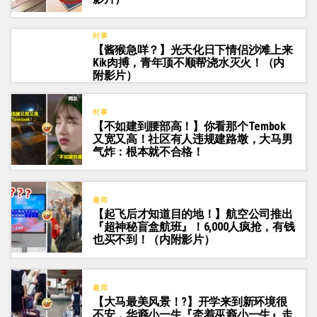
时事
【酱猴急咩？】光天化日下情侣沙滩上来
Kik肉搏，青年顶不顺帮浇水灭火！（内
附影片）
时事
【不如建到腰部高！】你看那个Tembok
又宽又高！社区有人违规建路墩，大马男
气炸：根本就不合格！
趣闻
【起飞后才知道目的地！】航空公司推出
『超神秘盲盒航班』！6,000人疯抢，有钱
也买不到！（内附影片）
趣闻
【大马最美风景！?】开学来到新环境很
不安，华裔小一生『牵着巫裔小一生』走