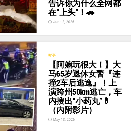
告诉你为什么全网都
在“上头”！🚗
June 2, 2026
时事
【阿嫲玩很大！】大
马65岁退休女警『连
撞2车后逃逸』！上
演跨州50km逃亡，车
内搜出“小药丸”💊
（内附影片）
May 13, 2026