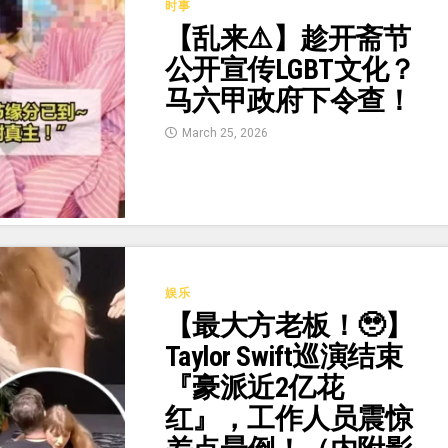
时事
【乱来⚠️】趁开斋节
公开宣传LGBT文化？
马六甲政府下令查！
March 25, 2026
娱乐
【最大方老板！🥹】
Taylor Swift巡演结束
『豪派近2亿花
红』，工作人员震惊