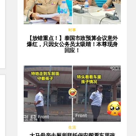
时事
【放错重点！】泰国市政预算会议意外
爆红，只因女公务员太吸睛！本尊现身
回应！
生活
大马母亲去厕所拜托保安帮看车里孩