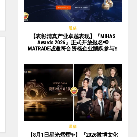
通稿
【表彰清真产业卓越表现】『MIHAS
Awards 2026』正式开放报名📢
MATRADE诚邀符合资格企业踊跃参与‼️
通稿
【8月1日星光熠熠✨】『2026微博文化