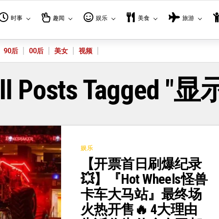
时事
趣闻
娱乐
美食
旅游
90后
00后
美女
视频
ll Posts Tagged "显
娱乐
【开票首日刷爆纪录
💥】『Hot Wheels怪兽
卡车大马站』最终场
火热开售🔥 4大理由