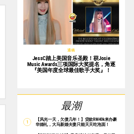
通稿
JessC踏上美国音乐圣殿！获Josie
Music Awards三项国际大奖提名，角逐
『美国年度全球最佳歌手大奖』！
最潮
【风光一天，欠债几年！】贷款RM40k来办豪
华婚礼，大马新婚夫妻只能天天吃泡面！