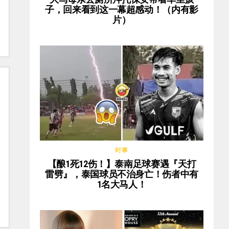
子，回来看到这一幕超感动！（内有影
片）
时事
【酿1死12伤！】泰南足球赛遇『天打
雷劈』，泰国球员不治身亡！伤者中有
1名大马人！