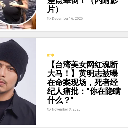
差点晕倒！（内附影
片）
December 16, 2025
时事
【台湾美女网红魂断
大马！】黄明志被曝
在命案现场，死者经
纪人痛批：“你在隐瞒
什么？”
November 3, 2025