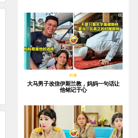
时事
大马男子改信伊斯兰教，妈妈一句话让
他铭记于心