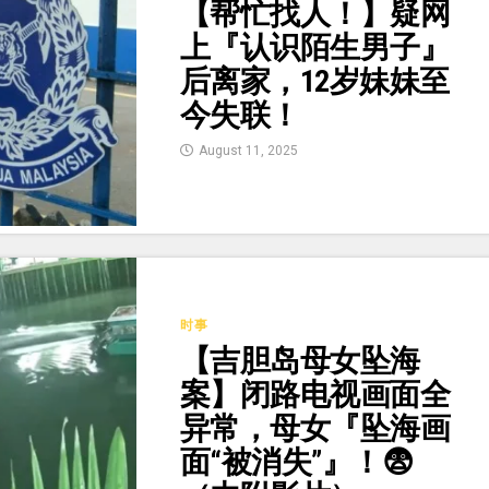
【帮忙找人！】疑网
上『认识陌生男子』
后离家，12岁妹妹至
今失联！
August 11, 2025
时事
【吉胆岛母女坠海
案】闭路电视画面全
异常，母女『坠海画
面“被消失”』！😨