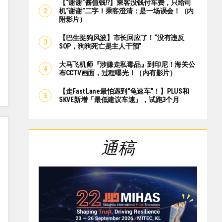
【“谢谢”酱值钱⁉️】乘客没钱付车费，只给司
机“谢谢”二字！乘客澄清：是一场误会！（内
附影片）
【巴生捉狗风波】市长回应了！“没有违反
SOP，狗狗死亡是主人干预”
大马飞机师『涉嫌走私毒品』到印尼！海关公
布CCTV画面，过程曝光！（内有影片）
【走Fast Lane最怕遇到“龟速车”！】PLUS和
SKVE新增「最低建议车速」，试跑3个月
通稿