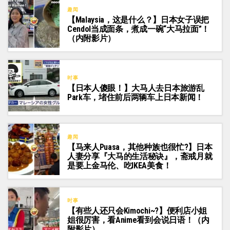
趣闻
【Malaysia，这是什么？】日本女子误把
Cendol当成面条，煮成一碗“大马拉面”！
（内附影片）
时事
【日本人傻眼！】大马人去日本旅游乱
Park车，堵住前后两辆车上日本新闻！
趣闻
【马来人Puasa，其他种族也很忙?】日本
人妻分享『大马的生活秘诀』，斋戒月就
是要上金马伦、吃IKEA美食！
时事
【有些人还只会Kimochi~?】便利店小姐
姐很厉害，看Anime看到会说日语！（内
附影片）