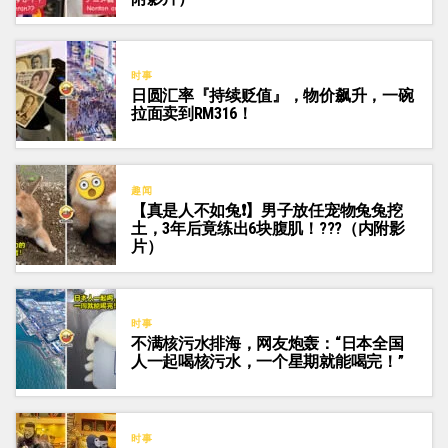
时事
日圆汇率『持续贬值』，物价飙升，一碗
拉面卖到RM316！
趣闻
【真是人不如兔❗】男子放任宠物兔兔挖
土，3年后竟练出6块腹肌！???（内附影
片）
时事
不满核污水排海，网友炮轰：“日本全国
人一起喝核污水，一个星期就能喝完！”
时事