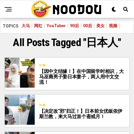
大马
网红
YouTuber
90后
00后
美女
视频
TOPICS
All Posts Tagged "日本人"
时事
【因中文结缘！】在中国留学时相识，大
马巫裔男子娶日本妻子，两人用中文交
流！
时事
【决定改“邪”归正！】日本前女优皈依伊
斯兰教，来大马过首个斋戒月！