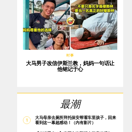
时事
大马男子改信伊斯兰教，妈妈一句话让
他铭记于心
最潮
大马母亲去厕所拜托保安帮看车里孩子，回来
看到这一幕超感动！（内有影片）