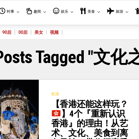
时事
趣闻
娱乐
美食
旅游
90后
00后
美女
视频
 Posts Tagged "文
生活
【香港还能这样玩？
】4个『重新认识
香港』的理由！从艺
术、文化、美食到离