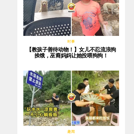
时事
【教孩子善待动物！】女儿不忍流浪狗
挨饿，巫裔妈妈让她投喂狗狗！
趣闻