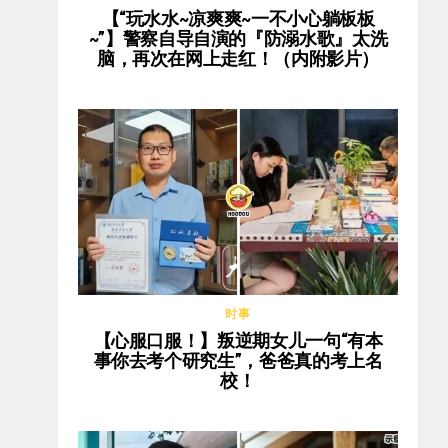
【“玩水水~凉爽爽~一不小心躺板板
~”】警察自导自演的『防溺水歌』太洗
脑，再次在网上走红！（内附影片）
时事
【心服口服！】叛逆期女儿一句“有本
事你去考个研究生”，爸爸真的考上名
校！