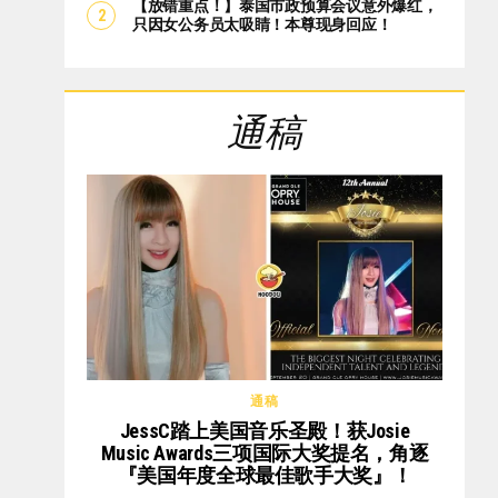
【放错重点！】泰国市政预算会议意外爆红，
只因女公务员太吸睛！本尊现身回应！
通稿
通稿
JessC踏上美国音乐圣殿！获Josie
Music Awards三项国际大奖提名，角逐
『美国年度全球最佳歌手大奖』！