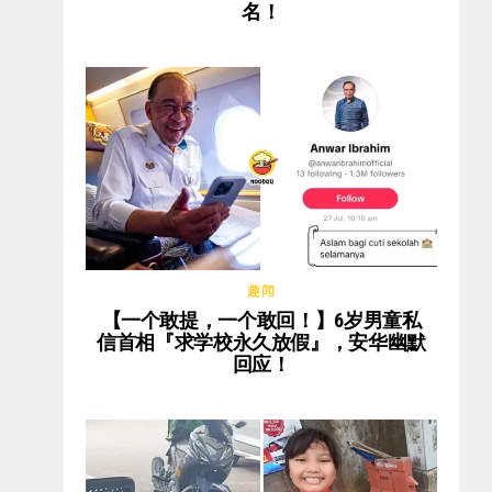
名！
趣闻
【一个敢提，一个敢回！】6岁男童私
信首相『求学校永久放假』，安华幽默
回应！