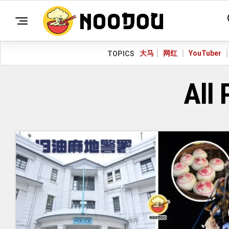
大马
网红
YouTuber
TOPICS
All