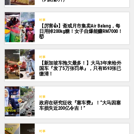
时事
【厉害👍】斋戒月市集卖Air Balang，每
日用掉200kg糖！女子自爆能赚RM7000！
🤯
时事
【新加坡车拖欠最多！】大马3年来给外
国车『发了5万张罚单』，只有8593张已
缴清！
时事
政府在研究征收『塞车费』！“大马因塞
车损失近200亿令吉！”
时事