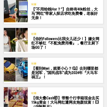
时事
【“不用给钱Hor？”】自称有40k粉丝，大
马“网红”带家人探店求吃免费餐，老板好
无奈！
时事
【你的Followers比我女儿还少！】嫌女网
红不够红『不配免费用餐』，餐厅主厨下
场GG了！
时事
【看到Myvi，就要小心？🤔】去到哪里都
是冠军，“国民战车”成为2024年『大马车
祸王』！
时事
【很大叠Cash🤯】带整个行李箱现金去买
15kg黄金！大马网红遭网友炮轰炫富！💥
（内附影片）