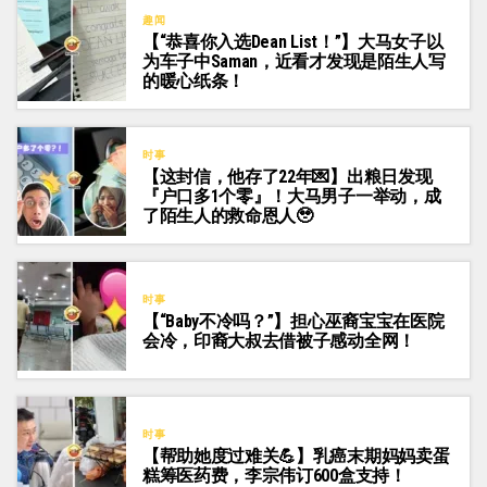
趣闻
【“恭喜你入选Dean List！”】大马女子以
为车子中Saman，近看才发现是陌生人写
的暖心纸条！
时事
【这封信，他存了22年💌】出粮日发现
『户口多1个零』！大马男子一举动，成
了陌生人的救命恩人🥹
时事
【“Baby不冷吗？”】担心巫裔宝宝在医院
会冷，印裔大叔去借被子感动全网！
时事
【帮助她度过难关💪】乳癌末期妈妈卖蛋
糕筹医药费，李宗伟订600盒支持！