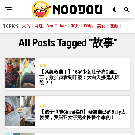
大马
网红
YouTuber
90后
00后
美女
视频
TOPICS
All Posts Tagged "故事"
趣闻
【紧急救👻！】16岁少女肚子痛Call白
车，救护员看到吓傻：大白天接鬼去医
院？！
时事
【孩子也能Cincai换⁉️】疑嫌自己的Baby太
爱哭，罗兴亚女子竟企图换个乖的！