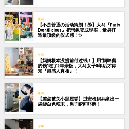
生活
【不是普通の活动策划！🎁】大马『Party
Eventilicious』把想象变成现实，量身打
造最顶级的仪式感！✨
生活
【妈妈根本没提前付过钱！】用“妈咪留
的钱“吃了2年杂饭，大马女子8年后才得
知『超感人真相』！
趣闻
【差点被关小黑屋🤣】过安检妈妈拿出一
袋袋白色粉末，男子瞬间吓醒！
时事