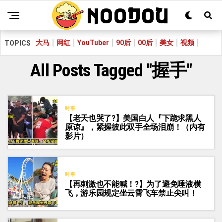
大马
网红
YouTuber
90后
00后
美女
视频
TOPICS
All Posts Tagged "握手"
时事
【老天也哭了?】美国白人『下跪求黑人
原谅』，紧握彼此双手全场泪崩！（内有
影片）
时事
【再刺激也不能喊！?】为了避免唾液横
飞，游乐园规定坐云霄飞车禁止尖叫！