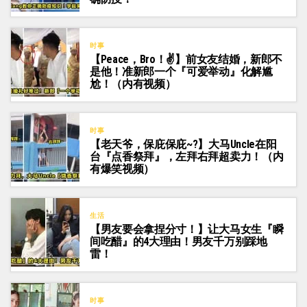
时事
【Peace，Bro！✌】前女友结婚，新郎不
是他！准新郎一个『可爱举动』化解尴
尬！（内有视频）
时事
【老天爷，保庇保庇~?】大马Uncle在阳
台『点香祭拜』，左拜右拜超卖力！（内
有爆笑视频）
生活
【男友要会拿捏分寸！】让大马女生『瞬
间吃醋』的4大理由！男友千万别踩地
雷！
时事