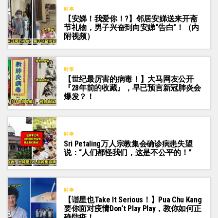
时事
【安娣！我爱你！?】邻居安娣送来开斋
节礼物，男子兴奋到向安娣“告白”！（内
附视频）
时事
【世纪最厉害的病毒！】大马网友公开
『28年前的收藏』，早已预言新冠肺炎会
爆发？！
时事
Sri Petaling万人宗教集会确诊病患失望
说：“人们都怪我们，这是不公平的！”
时事
【谐星也Take It Serious！】Pua Chu Kang
要你面对疫情Don‘t Play Play，教你如何正
确防疫！