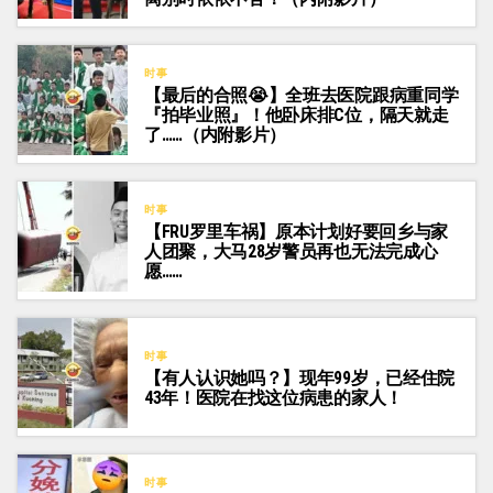
时事
【最后的合照😭】全班去医院跟病重同学
『拍毕业照』！他卧床排C位，隔天就走
了……（内附影片）
时事
【FRU罗里车祸】原本计划好要回乡与家
人团聚，大马28岁警员再也无法完成心
愿……
时事
【有人认识她吗？】现年99岁，已经住院
43年！医院在找这位病患的家人！
时事