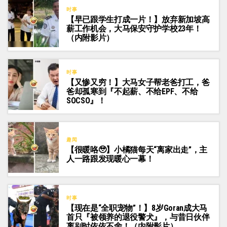
时事
【早已跟学生打成一片！】放弃新加坡高
薪工作机会，大马保安守护学校23年！
（内附影片）
时事
【又惨又穷！】大马女子帮老爸打工，爸
爸却孤寒到『不起薪、不给EPF、不给
SOCSO』！
趣闻
【很暖咯🥹】小橘猫每天“离家出走”，主
人一路跟发现暖心一幕！
时事
【现在是“全职宠物”！】8岁Goran成大马
首只『被领养的退役警犬』，与昔日伙伴
离别时依依不舍！（内附影片）