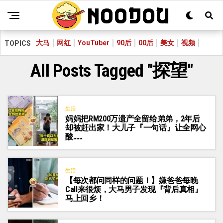
大马
网红
YouTuber
90后
00后
美女
视频
TOPICS
All Posts Tagged "探望"
生活
妈妈把RM200万遗产全留给弟弟，2年后
却被赶出家！大儿子『一句话』让全网心
酸……
生活
【每次都问同样的问题！】嫌爸爸每晚
Call来很烦，大马男子发现『背后真相』
马上回乡！