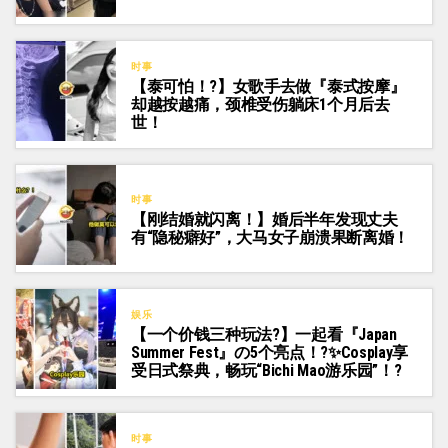
时事
【泰可怕！?】女歌手去做『泰式按摩』
却越按越痛，颈椎受伤躺床1个月后去
世！
时事
【刚结婚就闪离！】婚后半年发现丈夫
有“隐秘癖好”，大马女子崩溃果断离婚！
娱乐
【一个价钱三种玩法?】一起看『Japan
Summer Fest』の5个亮点！?✨Cosplay享
受日式祭典，畅玩“Bichi Mao游乐园”！?
时事