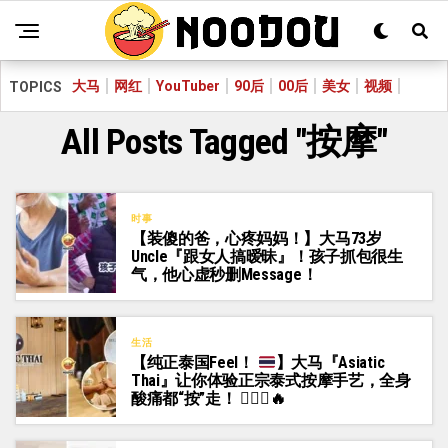
大马
网红
YouTuber
90后
00后
美女
视频
TOPICS
All Posts Tagged "按摩"
时事
【装傻的爸，心疼妈妈！】大马73岁
Uncle『跟女人搞暧昧』！孩子抓包很生
气，他心虚秒删Message！
生活
【纯正泰国Feel！
】大马『Asiatic
Thai』让你体验正宗泰式按摩手艺，全身
酸痛都“按”走！
💆🏻
🔥