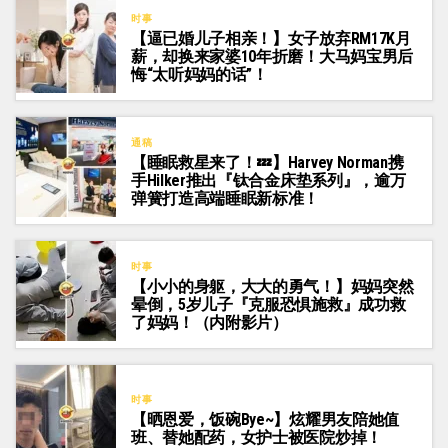
时事
【逼已婚儿子相亲！】女子放弃RM17K月
薪，却换来家婆10年折磨！大马妈宝男后
悔“太听妈妈的话”！
通稿
【睡眠救星来了！💤】Harvey Norman携
手Hilker推出『钛合金床垫系列』，逾万
弹簧打造高端睡眠新标准！
时事
【小小的身躯，大大的勇气！】妈妈突然
晕倒，5岁儿子『克服恐惧施救』成功救
了妈妈！（内附影片）
时事
【晒恩爱，饭碗Bye~】炫耀男友陪她值
班、替她配药，女护士被医院炒掉！