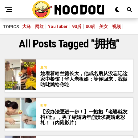
大马
网红
YouTuber
90后
00后
美女
视频
TOPICS
All Posts Tagged "拥抱"
趣闻
她看着哈兰德长大，他成名后从没忘记这
家中餐馆！华人老板娘：等你回来，我做
咕咾鸡给你吃
时事
【没办法更进一步！】一抱抱『老婆就发
抖+吐』，男子结婚两年崩溃求离婚退彩
礼！（内附影片）