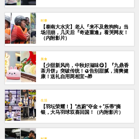
时事
【泰南大水灾】老人『来不及救狗狗』当
场泪崩，几天后『奇迹重逢』看哭网友！
（内附影片）
美食
【少甜新风尚，中秋好滋味😋】『九鼎香
茶月饼』突破传统！🥮告别甜腻，清爽健
康！送礼自用两相宜~🎁
生活
【羽坛荣耀！】“杰蔚”夺金＋“乐蒂”摘
银，大马羽球双喜回国！（内附影片）
时事