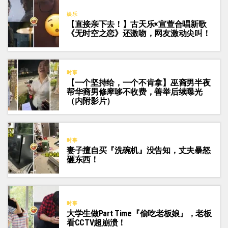
娱乐
【直接亲下去！】古天乐×宣萱合唱新歌
《无时空之恋》还激吻，网友激动尖叫！
时事
【一个坚持给，一个不肯拿】巫裔男半夜
帮华裔男修摩哆不收费，善举后续曝光
（内附影片）
时事
妻子擅自买『洗碗机』没告知，丈夫暴怒
砸东西！
时事
大学生做Part Time『偷吃老板娘』，老板
看CCTV超崩溃！