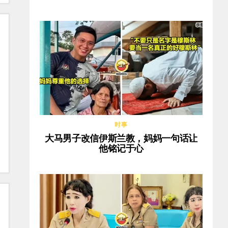
时事
大马男子改信伊斯兰教，妈妈一句话让
他铭记于心