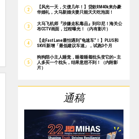
【风光一天，欠债几年！】贷款RM40k来办豪
华婚礼，大马新婚夫妻只能天天吃泡面！
大马飞机师『涉嫌走私毒品』到印尼！海关公
布CCTV画面，过程曝光！（内有影片）
【走Fast Lane最怕遇到“龟速车”！】PLUS和
SKVE新增「最低建议车速」，试跑3个月
狗狗陪小主人睡觉，睡着睡着枕头变它的~ 主
人多买一个枕头，结果意想不到！（内附影
片）
通稿