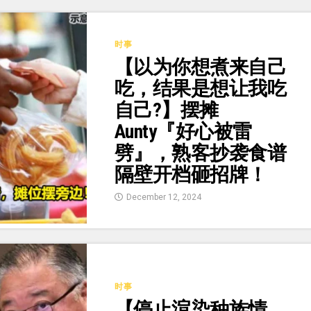
时事
【以为你想煮来自己
吃，结果是想让我吃
自己?】摆摊
Aunty『好心被雷
劈』，熟客抄袭食谱
隔壁开档砸招牌！
December 12, 2024
时事
【停止渲染种族情