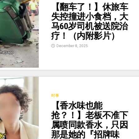
【翻车了！】休旅车
失控撞进小食档，大
马60岁司机被送院治
疗！（内附影片）
December 8, 2025
时事
【香水味也能
抢？！】老板不准下
属喷同款香水，只因
那是她的『招牌味