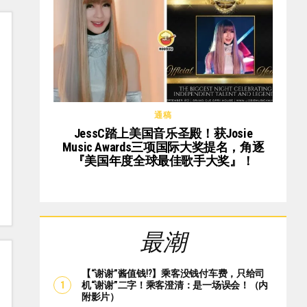
通稿
JessC踏上美国音乐圣殿！获Josie
Music Awards三项国际大奖提名，角逐
『美国年度全球最佳歌手大奖』！
最潮
【“谢谢”酱值钱⁉️】乘客没钱付车费，只给司
机“谢谢”二字！乘客澄清：是一场误会！（内
附影片）