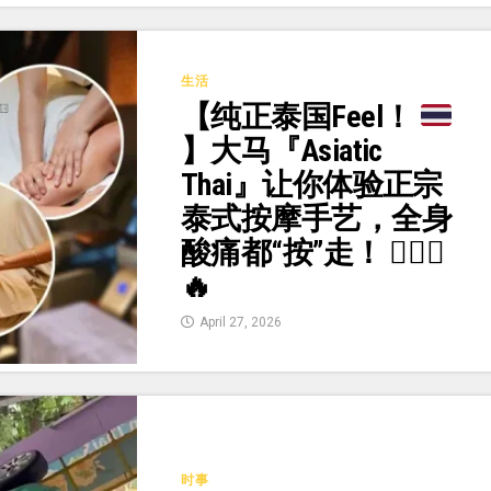
生活
【纯正泰国Feel！
】大马『Asiatic
Thai』让你体验正宗
泰式按摩手艺，全身
酸痛都“按”走！
💆🏻
🔥
April 27, 2026
时事