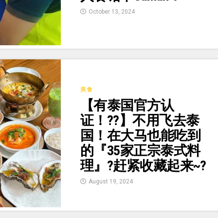
October 13, 2024
美食
【有泰国官方认
证！??】不用飞去泰
国！在大马也能吃到
的『35家正宗泰式料
理』?赶紧收藏起来~?
August 19, 2024