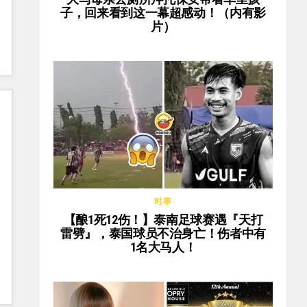
子，回来看到这一幕超感动！（内有影
片）
时事
【酿1死12伤！】泰南足球赛遇『天打
雷劈』，泰国球员不治身亡！伤者中有
1名大马人！