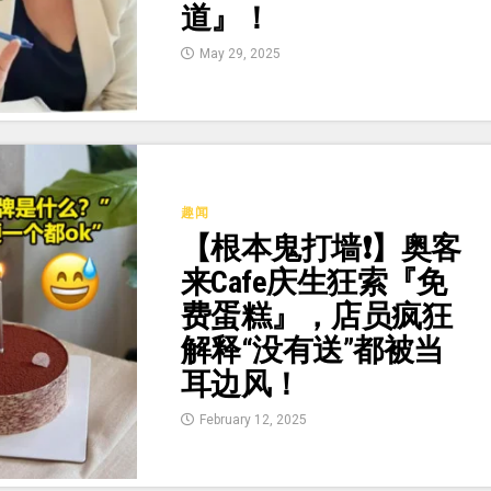
道』！
May 29, 2025
趣闻
【根本鬼打墙❗】奥客
来cafe庆生狂索『免
费蛋糕』，店员疯狂
解释“没有送”都被当
耳边风！
February 12, 2025