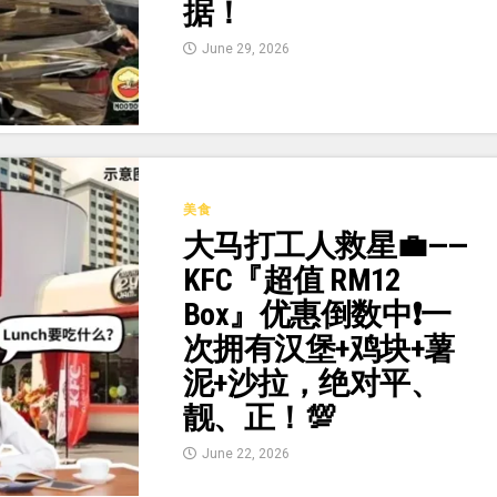
据！
June 29, 2026
美食
大马打工人救星💼——
KFC『超值 RM12
Box』优惠倒数中❗一
次拥有汉堡+鸡块+薯
泥+沙拉，绝对平、
靓、正！💯
June 22, 2026