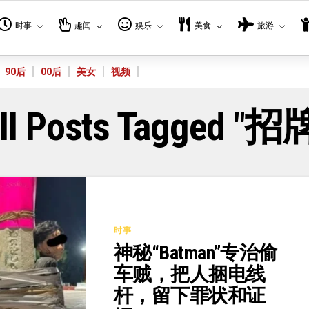
时事
趣闻
娱乐
美食
旅游
90后
00后
美女
视频
ll Posts Tagged "招
时事
神秘“Batman”专治偷
车贼，把人捆电线
杆，留下罪状和证