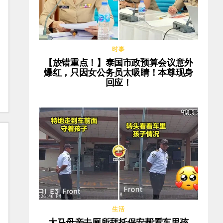
时事
【放错重点！】泰国市政预算会议意外
爆红，只因女公务员太吸睛！本尊现身
回应！
生活
大马母亲去厕所拜托保安帮看车里孩