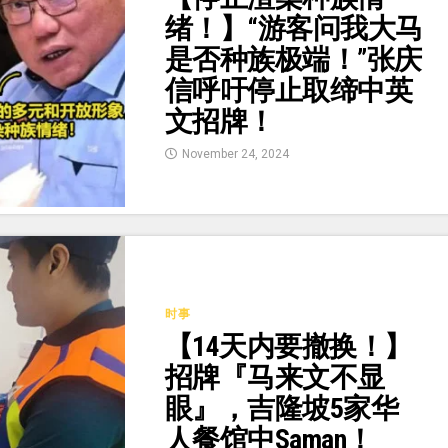
绪！】“游客问我大马
是否种族极端！”张庆
信呼吁停止取缔中英
文招牌！
November 24, 2024
时事
【14天内要撤换！】
招牌『马来文不显
眼』，吉隆坡5家华
人餐馆中Saman！