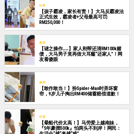
时事
【孩子霸凌，家长有责！】大马反霸凌法
正式生效，霸凌者+父母最高可罚
RM250,000！
趣闻
【谜之操作……】家人刚帮还清RM100k赌
债，大马男子竟再借大耳窿“还家人”！网
友看傻眼
趣闻
【敢作敢当！】扮Spider-Man时弄坏窗
帘，9岁儿子掏出RM400储蓄赔偿道歉！
时事
【晕船代价太高！】马劳爱上越南妹，
『5年豪掷500k』怕两头不到岸！网民：
生活会“越“来越“难”