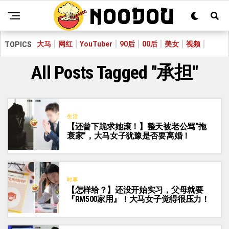
大马
网红
YouTuber
90后
00后
美女
视频
TOPICS
All Posts Tagged "承担"
生活
【还曾下跪求她滚！】整天被老公骂“拖
衰家”，大马女子犹豫是否要离婚！
时事
【怎样给？】还没开始实习，父母就要
『RM500家用』！大马女子觉得很压力！