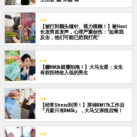
时事
【被打到额头缝针、视力模糊！】被Hoot
长发男首发声，心理严重创伤：“如果我
反击，他们可能已把我打死”
时事
【赚RM2k就嫑拍拖！】大马女星：女生
有权拒绝收入低的男生
时事
【经常Stress到哭！】辞掉RM17k工作后
『月薪只有RM5k』，大马父亲很后悔！
时事