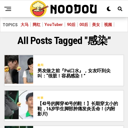
大马
网红
YouTuber
90后
00后
美女
视频
TOPICS
All Posts Tagged "感染"
趣闻
男友做之前『Pui口水』，女友吓到尖
叫：“很脏！容易感染！”
时事
【43号的脚穿40号的鞋！】长期穿太小的
鞋，16岁学生脚部肿痛发炎丢命！(内附
影片)