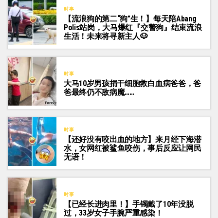
时事
【流浪狗的第二“狗”生！】每天陪Abang
Polis站岗，大马爆红『交警狗』结束流浪
生活！未来将寻新主人🐶
时事
大马10岁男孩捐干细胞救白血病爸爸，爸
爸最终仍不敌病魔……
时事
【还好没有咬出血的地方】来月经下海潜
水，女网红被鲨鱼咬伤，事后反应让网民
无语！
时事
【已经长进肉里！】手镯戴了10年没脱
过，33岁女子手腕严重感染！