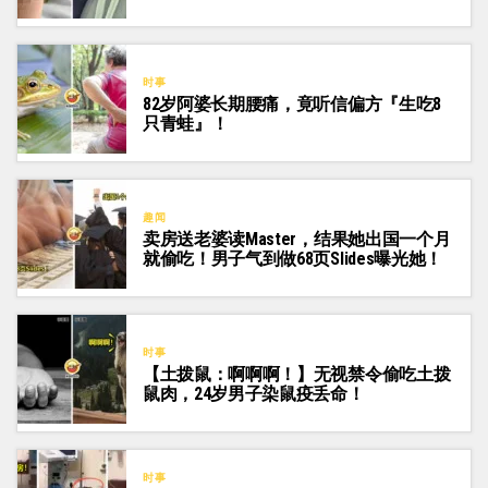
时事
82岁阿婆长期腰痛，竟听信偏方『生吃8
只青蛙』！
趣闻
卖房送老婆读Master，结果她出国一个月
就偷吃！男子气到做68页Slides曝光她！
时事
【土拨鼠：啊啊啊！】无视禁令偷吃土拨
鼠肉，24岁男子染鼠疫丢命！
时事