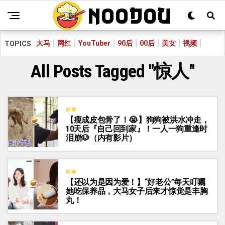
大马
网红
YouTuber
90后
00后
美女
视频
TOPICS
All Posts Tagged "惊人"
时事
【瘦成皮包骨了！😭】狗狗被洪水冲走，
10天后『自己回到家』！一人一狗重逢时
泪崩🐶（内有影片）
时事
【还以为是因为爱！】“好老公”每天叮嘱
她吃保养品，大马女子后来才惊觉是丰胸
丸！