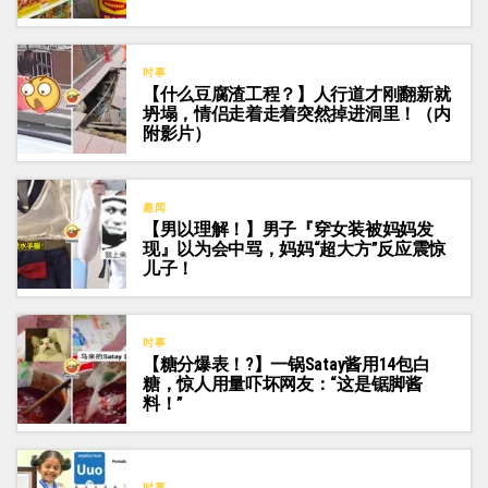
时事
【什么豆腐渣工程？】人行道才刚翻新就
坍塌，情侣走着走着突然掉进洞里！（内
附影片）
趣闻
【男以理解！】男子『穿女装被妈妈发
现』以为会中骂，妈妈“超大方”反应震惊
儿子！
时事
【糖分爆表！?】一锅Satay酱用14包白
糖，惊人用量吓坏网友：“这是锯脚酱
料！”
时事