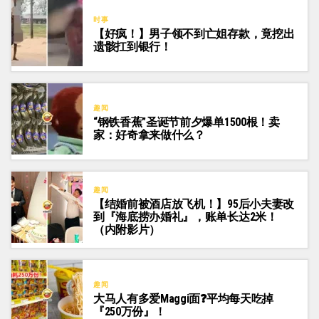
时事
【好疯！】男子领不到亡姐存款，竟挖出
遗骸扛到银行！
趣闻
“钢铁香蕉”圣诞节前夕爆单1500根！卖
家：好奇拿来做什么？
趣闻
【结婚前被酒店放飞机！】95后小夫妻改
到『海底捞办婚礼』，账单长达2米！
（内附影片）
趣闻
大马人有多爱Maggi面❓平均每天吃掉
『250万份』！