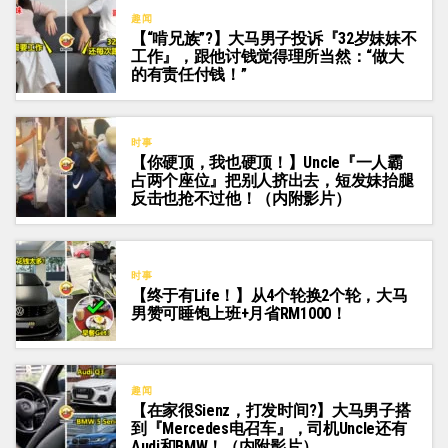
趣闻
【“啃兄族”?】大马男子投诉『32岁妹妹不
工作』，跟他讨钱觉得理所当然：“做大
的有责任付钱！”
时事
【你硬顶，我也硬顶！】Uncle『一人霸
占两个座位』把别人挤出去，短发妹抬腿
反击也抢不过他！（内附影片）
时事
【终于有Life！】从4个轮换2个轮，大马
男赞可睡饱上班+月省RM1000！
趣闻
【在家很Sienz，打发时间?】大马男子搭
到『Mercedes电召车』，司机Uncle还有
Audi和BMW！（内附影片）