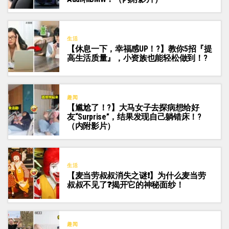
生活
【休息一下，幸福感UP！?】教你5招『提
高生活质量』，小资族也能轻松做到！?
趣闻
【尴尬了！?】大马女子去探病想给好
友“Surprise”，结果发现自己躺错床！?
（内附影片）
生活
【麦当劳叔叔消失之谜❗】为什么麦当劳
叔叔不见了❓揭开它的神秘面纱！
趣闻