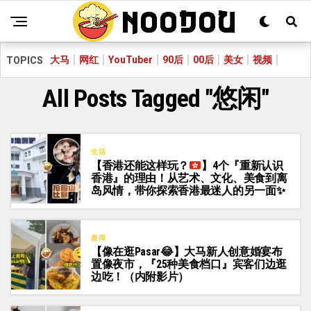
大马
网红
YouTuber
90后
00后
美女
视频
TOPICS
All Posts Tagged "悠闲"
生活
【香港还能这样玩？
】4个『重新认识
香港』的理由！从艺术、文化、美食到离
岛风情，带你探索香港最迷人的另一面
✨
趣闻
【像在逛Pasar😂】大马新人创意婚宴布
置像夜市，『25种美食档口』宾客们边逛
边吃！（内附影片）