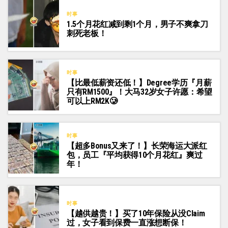
时事
1.5个月花红减到剩1个月，男子不爽拿刀
刺死老板！
时事
【比最低薪资还低！】Degree学历『月薪
只有RM1500』！大马32岁女子许愿：希望
可以上RM2K🥲
时事
【超多Bonus又来了！】长荣海运大派红
包，员工『平均获得10个月花红』爽过
年！
时事
【越供越贵！】买了10年保险从没Claim
过，女子看到保费一直涨想断保！