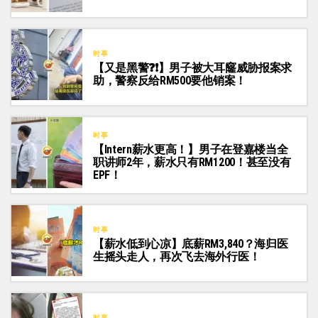
时事
【又是黑警❓❗】男子被大耳窿威胁报案求
助，警察反给RM500要他销案！
时事
【Intern薪水更高！】男子在登嘉楼当全
职讲师2年，薪水只有RM1200！甚至没有
EPF！
时事
【薪水低到心凉】底薪RM3,840？海归医
生摇头走人，再次飞去海外行医！
时事