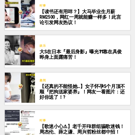
时事
【读书还有用咩？】大马毕业生月薪
RM2500，网红一周就能赚一样多！此言
论引发网友热议！
娱乐
大S在日本『最后身影』曝光❓❗靠在具俊
晔身上面露痛苦！
趣闻
【还真的不能怪她…】女子怀孕5个月顶不
顺『把狗送家婆养』！网友一看图片：还
好你送了！?
时事
【歌迷小心⚠️】老千开FB群组骗歌迷钱！
周杰伦、薛之谦、周兴哲粉丝都中招！