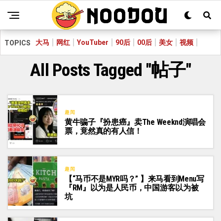
大马
网红
YouTuber
90后
00后
美女
视频
TOPICS
All Posts Tagged "帖子"
趣闻
黄牛骗子『扮患癌』卖The Weeknd演唱会
票，竟然真的有人信！
趣闻
【“马币不是MYR吗？” 】来马看到Menu写
『RM』以为是人民币，中国游客以为被
坑