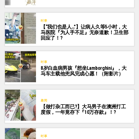
时事
【“我们也是人…”】让病人久等5小时，大
马医院『为人手不足』无奈道歉！卫生部
回应了！?
时事
8岁白血病男孩『想坐Lamborghini』，大
马车主载他兜风完成心愿！（附影片）
趣闻
【做打杂工而已?】大马男子在澳洲打工
度假，一年竟存下『10万存款』！?
时事