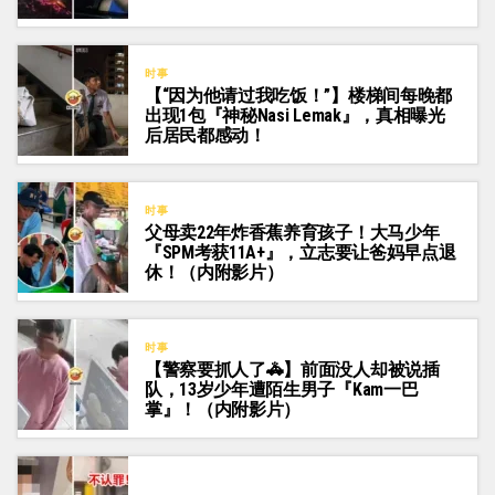
时事
【“因为他请过我吃饭！”】楼梯间每晚都
出现1包『神秘Nasi Lemak』，真相曝光
后居民都感动！
时事
父母卖22年炸香蕉养育孩子！大马少年
『SPM考获11A+』，立志要让爸妈早点退
休！（内附影片）
时事
【警察要抓人了🚓】前面没人却被说插
队，13岁少年遭陌生男子『Kam一巴
掌』！（内附影片）