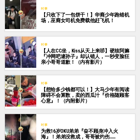
时事
【只收下了一包饼干！】华裔少年跑错机
场，巫裔女司机免费载他赶飞机！
时事
【人在CC坐，Kiss从天上来🤣】硬核阿嫲
『冲网吧逮孙子』却认错人，一秒变脸狂
亲小哥哥道歉！（内有影片）
时事
【想给多少钱都可以！】大马少年有阅读
障碍不会算数，卖的西瓜汁『价格随顾客
心意』！（内附影片）
时事
为救16岁OKU弟弟『奋不顾身冲入火
海』！弟弟没救成，哥哥被灼伤……