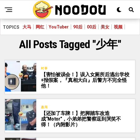
大马
网红
YouTuber
90后
00后
美女
视频
TOPICS
All Posts Tagged "少年"
时事
【害怕被误会！】误入女厕所后逃出学校
+报假案，『真相大白』后警方不完全怪
他！
趣闻
【还加了车牌！】把脚踏车改造
成“Motor”，小弟弟把警察逗到哭笑不
得！（内附影片）