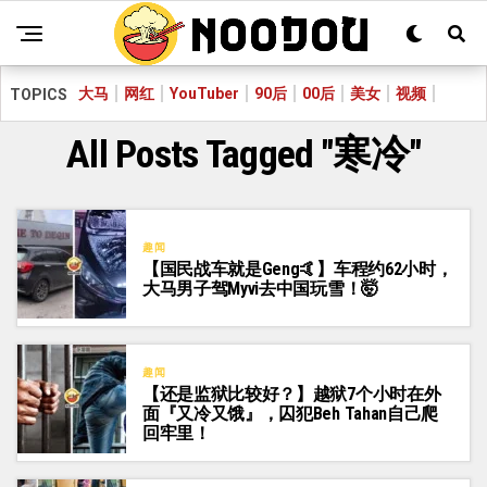
大马
网红
YouTuber
90后
00后
美女
视频
TOPICS
All Posts Tagged "寒冷"
趣闻
【国民战车就是Geng🤙】车程约62小时，
大马男子驾Myvi去中国玩雪！🤯
趣闻
【还是监狱比较好？】越狱7个小时在外
面『又冷又饿』，囚犯Beh Tahan自己爬
回牢里！