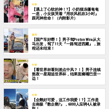
时事
【遇上了心软的神！?】小奶猫冻僵奄奄
一息，小女孩哭着『用吹风机吹2小时』
跟死神抢命！（内附影片）
趣闻
【国产车好嘢！】男子驾Proton Wira从大
马出发，驾了11天『一路驾进西藏』，旅
程还未结束！
时事
【看世界杯看到差点中风？！】男子连续
熬夜一星期追世界杯，结果面瘫嘴巴歪一
边！
时事
【企鹅好可爱，这工作我爱！?】工作是
去南极『数企鹅?』，6000人应聘4人被录
取！