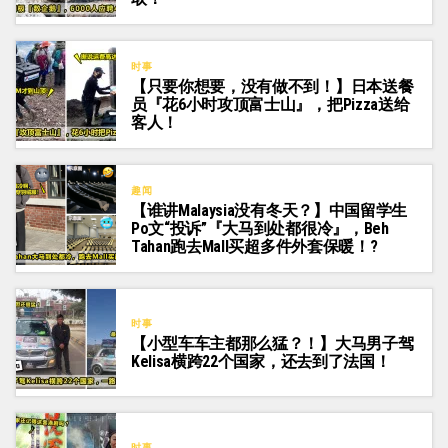
时事
【只要你想要，没有做不到！】日本送餐
员『花6小时攻顶富士山』，把Pizza送给
客人！
趣闻
【谁讲Malaysia没有冬天？】中国留学生
Po文“投诉”『大马到处都很冷』，Beh
Tahan跑去Mall买超多件外套保暖！?
时事
【小型车车主都那么猛？！】大马男子驾
Kelisa横跨22个国家，还去到了法国！
时事