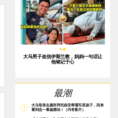
时事
大马男子改信伊斯兰教，妈妈一句话让
他铭记于心
最潮
大马母亲去厕所拜托保安帮看车里孩子，回来
看到这一幕超感动！（内有影片）