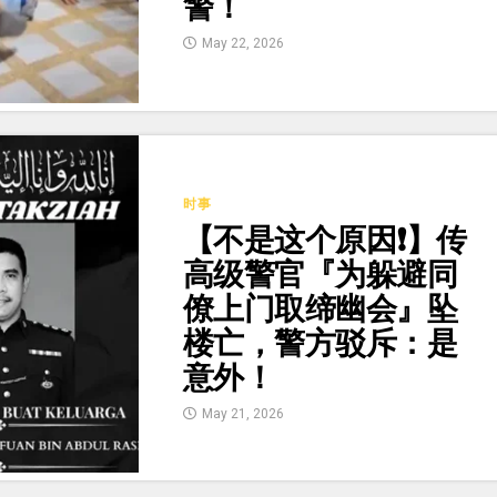
警！
May 22, 2026
时事
【不是这个原因❗】传
高级警官『为躲避同
僚上门取缔幽会』坠
楼亡，警方驳斥：是
意外！
May 21, 2026