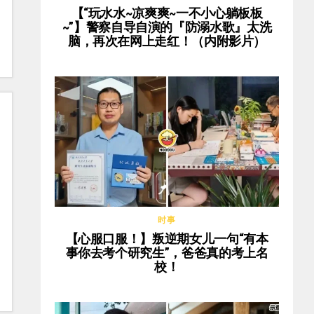
【“玩水水~凉爽爽~一不小心躺板板
~”】警察自导自演的『防溺水歌』太洗
脑，再次在网上走红！（内附影片）
时事
【心服口服！】叛逆期女儿一句“有本
事你去考个研究生”，爸爸真的考上名
校！