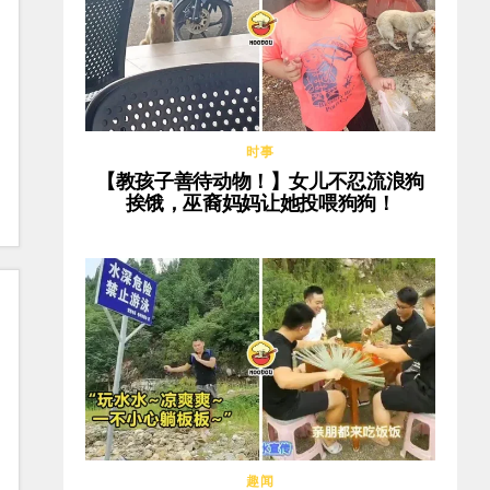
时事
【教孩子善待动物！】女儿不忍流浪狗
挨饿，巫裔妈妈让她投喂狗狗！
趣闻