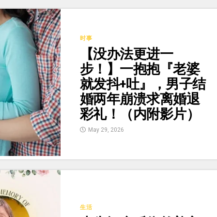
时事
【没办法更进一
步！】一抱抱『老婆
就发抖+吐』，男子结
婚两年崩溃求离婚退
彩礼！（内附影片）
May 29, 2026
生活