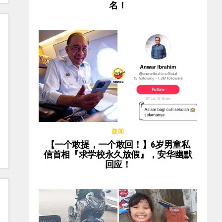
名！
趣闻
【一个敢提，一个敢回！】6岁男童私
信首相『求学校永久放假』，安华幽默
回应！