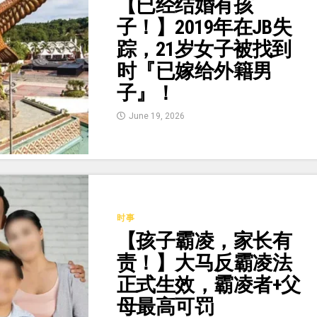
【已经结婚有孩
子！】2019年在JB失
踪，21岁女子被找到
时『已嫁给外籍男
子』！
June 19, 2026
时事
【孩子霸凌，家长有
责！】大马反霸凌法
正式生效，霸凌者+父
母最高可罚