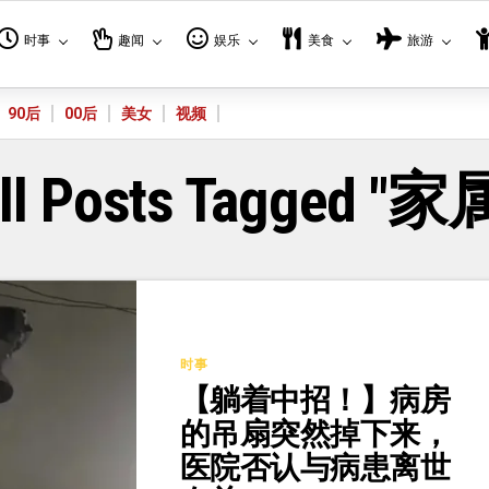
时事
趣闻
娱乐
美食
旅游
90后
00后
美女
视频
ll Posts Tagged "家
时事
【躺着中招！】病房
的吊扇突然掉下来，
医院否认与病患离世