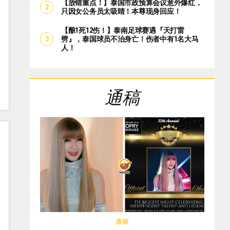
【放错重点！】泰国市政预算会议意外爆红，
只因女公务员太吸睛！本尊现身回应！
【酿1死12伤！】泰南足球赛遇『天打雷
劈』，泰国球员不治身亡！伤者中有1名大马
人！
通稿
通稿