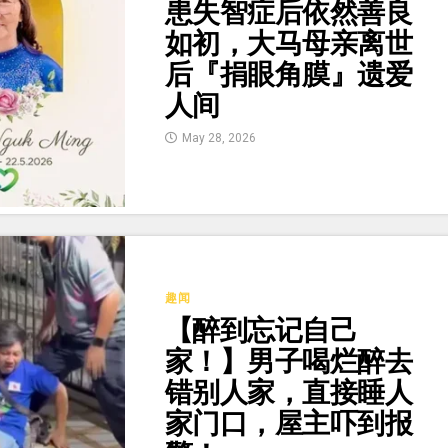
患失智症后依然善良
如初，大马母亲离世
后『捐眼角膜』遗爱
人间
May 28, 2026
趣闻
【醉到忘记自己
家！】男子喝烂醉去
错别人家，直接睡人
家门口，屋主吓到报