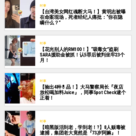
时事
【台湾美女网红魂断大马！】黄明志被曝
在命案现场，死者经纪人痛批：“你在隐
瞒什么？”
时事
【花光别人的RM100！】“吸毒女”盗刷
SARA援助金被抓！认5罪后被判坐牢23个
月！
时事
【验出4种💊品！】大马警察局长『夜店
放松喝加料Juice』，同事Spot Check逮个
正着！
时事
【暗黑版活到老，学到老！?】8人贩毒被
逮捕，集团老大竟然是『73岁阿嫲』！