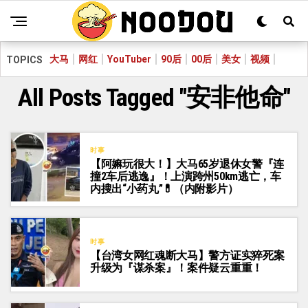
大马
网红
YouTuber
90后
00后
美女
视频
TOPICS
All Posts Tagged "安非他命"
时事
【阿嫲玩很大！】大马65岁退休女警『连
撞2车后逃逸』！上演跨州50km逃亡，车
内搜出“小药丸”💊（内附影片）
时事
【台湾女网红魂断大马】警方证实猝死案
升级为『谋杀案』！案件疑云重重！