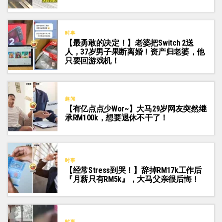
时事
【最勇敢的决定！】老婆把Switch 2送
人，37岁男子果断离婚！资产归老婆，他
只要回游戏机！
趣闻
【有亿点点少Wor~】大马29岁网友突然继
承RM100k，想要退休不干了！
时事
【经常Stress到哭！】辞掉RM17k工作后
『月薪只有RM5k』，大马父亲很后悔！
时事