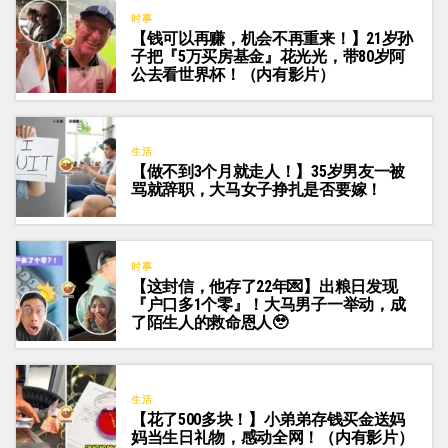
时事
【钱可以再赚，机会不再重来！】21岁孙
子把『5万买房基金』花光光，带80岁阿
公去看世界杯！（内有影片）
生活
【做不到3个月就走人！】35岁男友一被
骂就辞职，大马女子挣扎是否要嫁！
时事
【这封信，他存了22年💌】出粮日发现
『户口多1个零』！大马男子一举动，成
了陌生人的救命恩人🥹
生活
【花了500多块！】小弟弟存钱买金送妈
妈当生日礼物，感动全网！（内有影片）