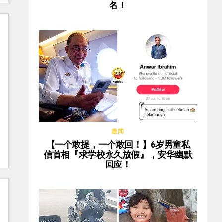
名！
趣闻
【一个敢提，一个敢回！】6岁男童私
信首相『求学校永久放假』，安华幽默
回应！