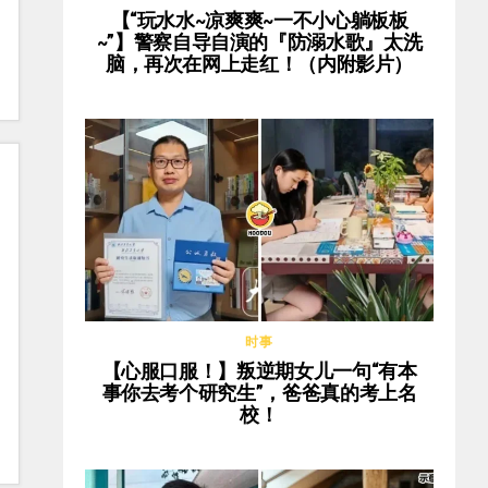
【“玩水水~凉爽爽~一不小心躺板板
~”】警察自导自演的『防溺水歌』太洗
脑，再次在网上走红！（内附影片）
时事
【心服口服！】叛逆期女儿一句“有本
事你去考个研究生”，爸爸真的考上名
校！