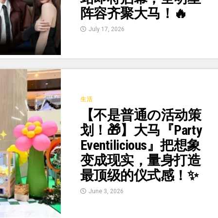
阵容齐聚大马！🔥
July 17, 2026
生活
【不是普通の活动策
划！🎁】大马『Party
Eventilicious』把想象
变成现实，量身打造
最顶级的仪式感！✨
June 3, 2026