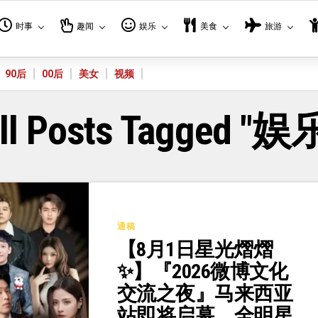
时事
趣闻
娱乐
美食
旅游
90后
00后
美女
视频
ll Posts Tagged "娱
通稿
【8月1日星光熠熠
✨】『2026微博文化
交流之夜』马来西亚
站即将启幕，全明星