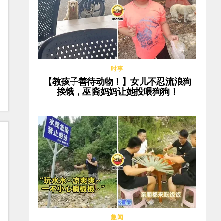
时事
【教孩子善待动物！】女儿不忍流浪狗
挨饿，巫裔妈妈让她投喂狗狗！
趣闻