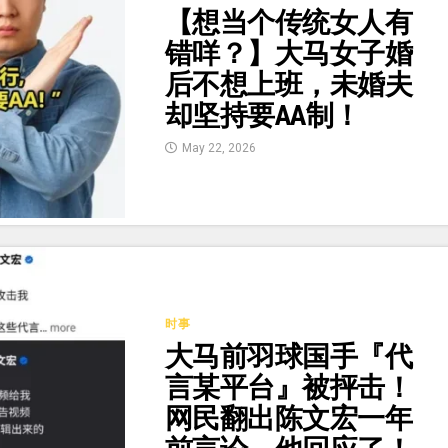
【想当个传统女人有
错咩？】大马女子婚
后不想上班，未婚夫
却坚持要AA制！
May 22, 2026
时事
大马前羽球国手『代
言某平台』被抨击！
网民翻出陈文宏一年