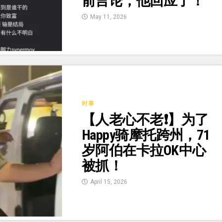
前言论，他回应了！
May 11, 2026
时事
【人老心不老❗】为了
Happy骑摩托跨州，71
岁阿伯在卡拉OK中心
被抓！
April 15, 2026