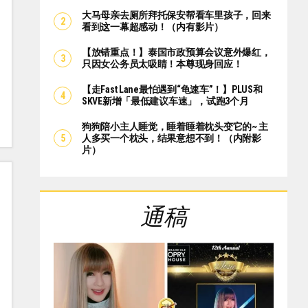
大马母亲去厕所拜托保安帮看车里孩子，回来
看到这一幕超感动！（内有影片）
【放错重点！】泰国市政预算会议意外爆红，
只因女公务员太吸睛！本尊现身回应！
【走Fast Lane最怕遇到“龟速车”！】PLUS和
SKVE新增「最低建议车速」，试跑3个月
狗狗陪小主人睡觉，睡着睡着枕头变它的~ 主
人多买一个枕头，结果意想不到！（内附影
片）
通稿