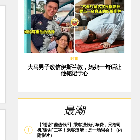
时事
大马男子改信伊斯兰教，妈妈一句话让
他铭记于心
最潮
【“谢谢”酱值钱⁉️】乘客没钱付车费，只给司
机“谢谢”二字！乘客澄清：是一场误会！（内
附影片）