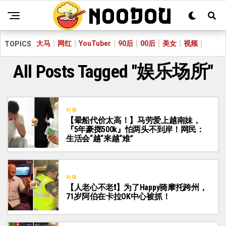
大马
网红
YouTuber
90后
00后
美女
视频
TOPICS
All Posts Tagged "娱乐场所"
时事
【晕船代价太高！】马劳爱上越南妹，
『5年豪掷500k』怕两头不到岸！网民：
生活会“越“来越“难”
时事
【人老心不老❗】为了Happy骑摩托跨州，
71岁阿伯在卡拉OK中心被抓！