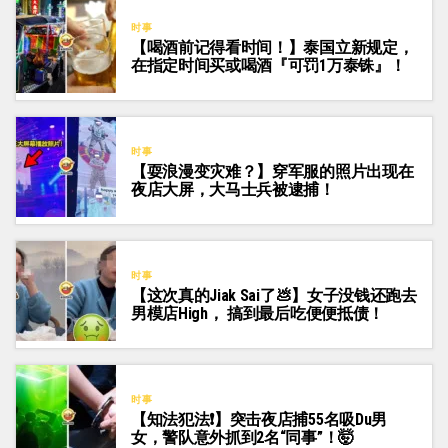
时事
【喝酒前记得看时间！】泰国立新规定，
在指定时间买或喝酒『可罚1万泰铢』！
时事
【耍浪漫变灾难？】穿军服的照片出现在
夜店大屏，大马士兵被逮捕！
时事
【这次真的Jiak Sai了💩】女子没钱还跑去
男模店High， 搞到最后吃便便抵债！
时事
【知法犯法❗】突击夜店捕55名吸Du男
女，警队意外抓到2名“同事”！🤯