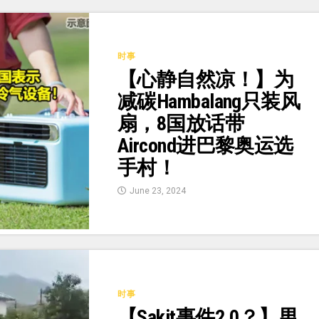
时事
【心静自然凉！】为
减碳Hambalang只装风
扇，8国放话带
Aircond进巴黎奥运选
手村！
June 23, 2024
时事
【Sakit事件2.0？】男