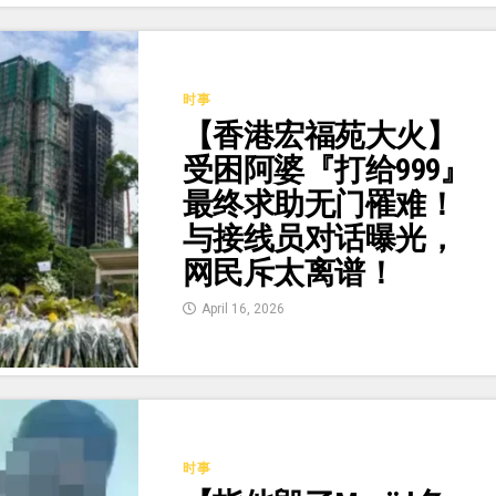
时事
【香港宏福苑大火】
受困阿婆『打给999』
最终求助无门罹难！
与接线员对话曝光，
网民斥太离谱！
April 16, 2026
时事