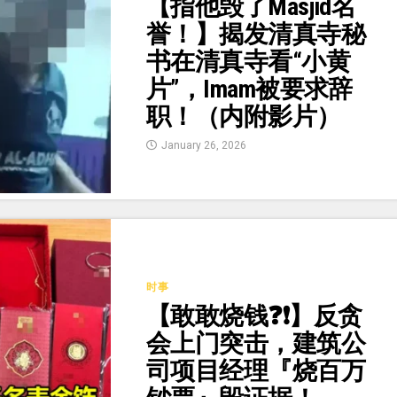
【指他毁了Masjid名
誉！】揭发清真寺秘
书在清真寺看“小黄
片”，Imam被要求辞
职！（内附影片）
January 26, 2026
时事
【敢敢烧钱❓❗】反贪
会上门突击，建筑公
司项目经理『烧百万