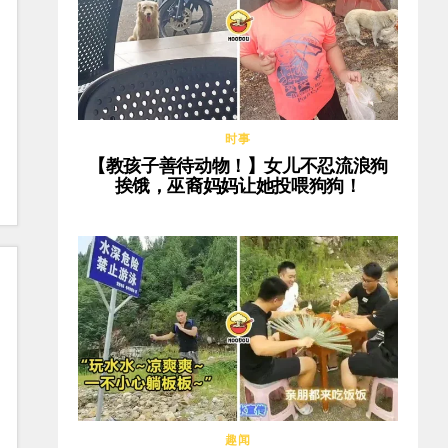
时事
【教孩子善待动物！】女儿不忍流浪狗
挨饿，巫裔妈妈让她投喂狗狗！
趣闻