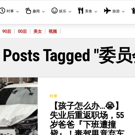
时事
趣闻
娱乐
美食
旅游
90后
00后
美女
视频
l Posts Tagged "委
时事
【孩子怎么办…😭】
失业后重返职场，55
岁爸爸『下班遭撞
毙』！毒驾男竟弃车