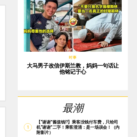
时事
大马男子改信伊斯兰教，妈妈一句话让
他铭记于心
最潮
【“谢谢”酱值钱⁉️】乘客没钱付车费，只给司
机“谢谢”二字！乘客澄清：是一场误会！（内
附影片）