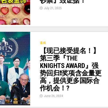
钞票』毁证据！
July 21, 2025
通稿
【现已接受提名！】
第三季『THE
KNIGHTS AWARD』强
势回归❗奖项含金量更
高，提供更多国际合
作机会！?
June 26, 2024