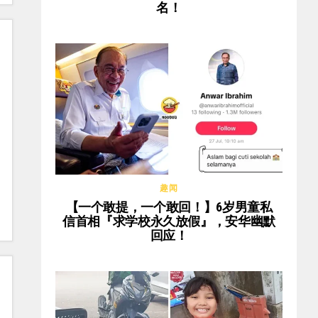
名！
趣闻
【一个敢提，一个敢回！】6岁男童私
信首相『求学校永久放假』，安华幽默
回应！