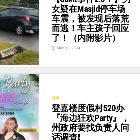
女疑在Masjid停车场
车震，被发现后落荒
而逃！车主孩子回应
了！（内附影片）
May 31, 2024
时事
登嘉楼度假村520办
『海边狂欢Party』，
州政府要找负责人问
话调查❗