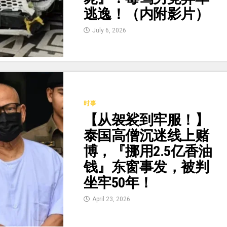
逃逸！（内附影片）
July 6, 2026
时事
【从袈裟到牢服！】
泰国高僧沉迷线上赌
博，『挪用2.5亿香油
钱』东窗事发，被判
坐牢50年！
April 23, 2026