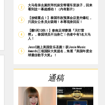
大马母亲去厕所拜托保安帮看车里孩子，回来
看到这一幕超感动！（内有影片）
【放错重点！】泰国市政预算会议意外爆红，
只因女公务员太吸睛！本尊现身回应！
【酿1死12伤！】泰南足球赛遇『天打雷
劈』，泰国球员不治身亡！伤者中有1名大马
人！
JessC踏上美国音乐圣殿！获Josie Music
Awards三项国际大奖提名，角逐『美国年度全
球最佳歌手大奖』！
通稿