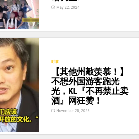
May 22, 2024
时事
【其他州敲羡慕！】
不想外国游客跑光
光，KL『不再禁止卖
酒』网狂赞！
November 25, 2023