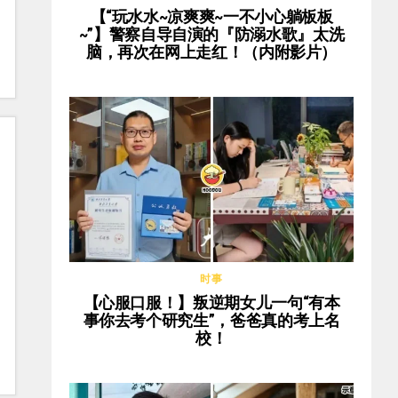
【“玩水水~凉爽爽~一不小心躺板板
~”】警察自导自演的『防溺水歌』太洗
脑，再次在网上走红！（内附影片）
时事
【心服口服！】叛逆期女儿一句“有本
事你去考个研究生”，爸爸真的考上名
校！