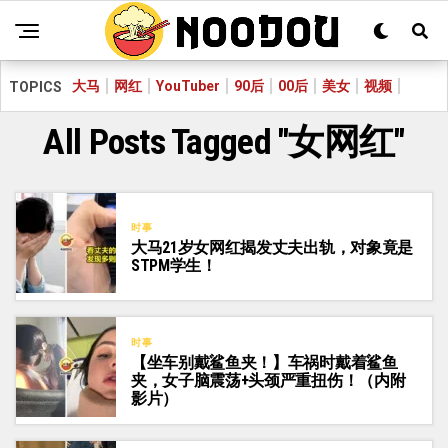
大马
网红
YouTuber
90后
00后
美女
视频
TOPICS
All Posts Tagged "女网红"
时事
大马21岁女网红揭发丈夫出轨，对象竟是
STPM学生！
时事
【坐车别戴鲨鱼夹！】车祸时戴着鲨鱼
夹，女子脑震荡+头颈严重扭伤！（内附
影片）