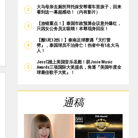
大马母亲去厕所拜托保安帮看车里孩子，回来
看到这一幕超感动！（内有影片）
【放错重点！】泰国市政预算会议意外爆红，
只因女公务员太吸睛！本尊现身回应！
【酿1死12伤！】泰南足球赛遇『天打雷
劈』，泰国球员不治身亡！伤者中有1名大马
人！
JessC踏上美国音乐圣殿！获Josie Music
Awards三项国际大奖提名，角逐『美国年度全
球最佳歌手大奖』！
通稿