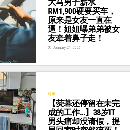
大马男子薪水
RM1,900硬要买车，
原来是女友一直在
逼！姐姐曝弟弟被女
友牵着鼻子走！
January 21, 2026
时事
【荧幕还停留在未完
成的工作…】38岁IT
男头痛却没请假，提