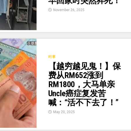
早回家时突然猝死！
November 26, 2025
时事
【越穷越见鬼！】保
费从RM652涨到
RM1800，大马单亲
Uncle癌症复发苦
喊：“活不下去了！”
May 20, 2025