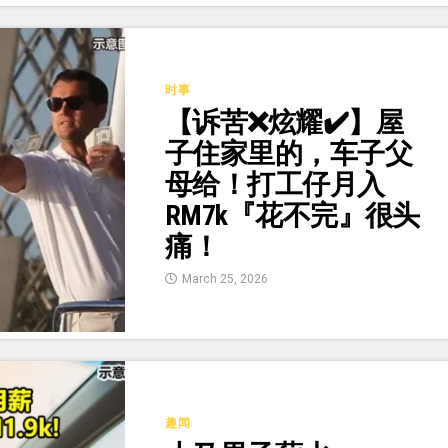
时事
【诉苦❌炫耀✔️】屋
子住家里的，车子父
母给！打工仔月入
RM7k『花不完』很头
痛！
March 25, 2026
趣闻