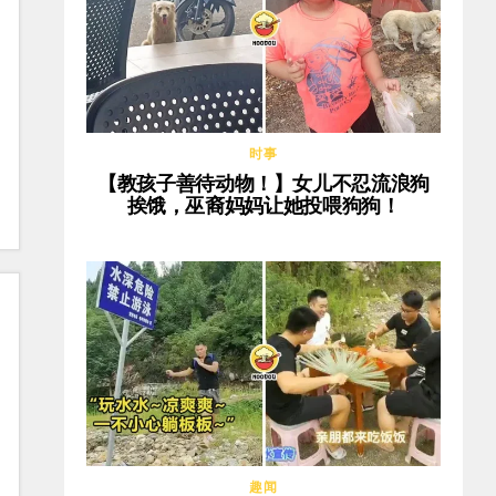
时事
【教孩子善待动物！】女儿不忍流浪狗
挨饿，巫裔妈妈让她投喂狗狗！
趣闻