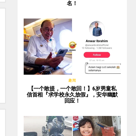
名！
趣闻
【一个敢提，一个敢回！】6岁男童私
信首相『求学校永久放假』，安华幽默
回应！