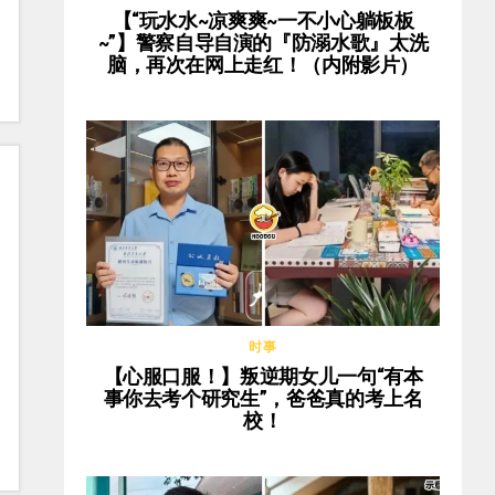
【“玩水水~凉爽爽~一不小心躺板板
~”】警察自导自演的『防溺水歌』太洗
脑，再次在网上走红！（内附影片）
时事
【心服口服！】叛逆期女儿一句“有本
事你去考个研究生”，爸爸真的考上名
校！