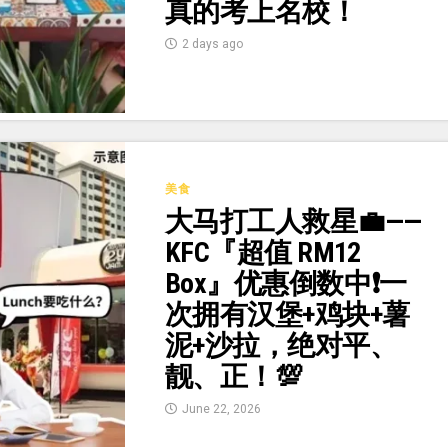
真的考上名校！
2 days ago
美食
大马打工人救星💼——
KFC『超值 RM12
Box』优惠倒数中❗一
次拥有汉堡+鸡块+薯
泥+沙拉，绝对平、
靓、正！💯
June 22, 2026