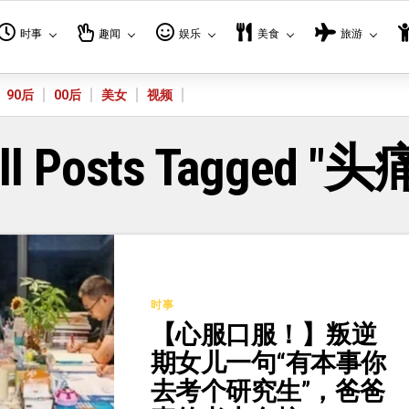
时事
趣闻
娱乐
美食
旅游
90后
00后
美女
视频
ll Posts Tagged "头
时事
【心服口服！】叛逆
期女儿一句“有本事你
去考个研究生”，爸爸