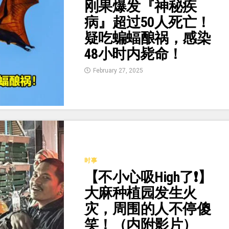
刚果爆发『神秘疾
病』超过50人死亡！
疑吃蝙蝠酿祸，感染
48小时内毙命！
February 27, 2025
时事
【不小心吸High了❗】
大麻种植园发生火
灾，周围的人不停傻
笑！（内附影片）