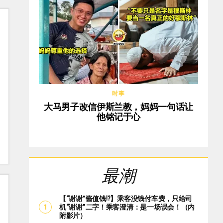
时事
大马男子改信伊斯兰教，妈妈一句话让
他铭记于心
最潮
【“谢谢”酱值钱⁉️】乘客没钱付车费，只给司
机“谢谢”二字！乘客澄清：是一场误会！（内
附影片）