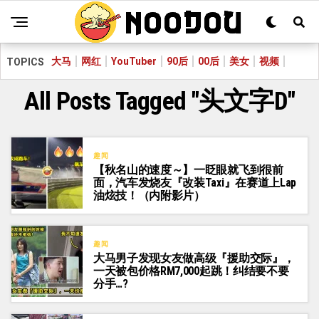
大马
网红
YouTuber
90后
00后
美女
视频
TOPICS
All Posts Tagged "头文字D"
趣闻
【秋名山的速度～】一眨眼就飞到很前
面，汽车发烧友『改装Taxi』在赛道上Lap
油炫技！（内附影片）
趣闻
大马男子发现女友做高级『援助交际』，
一天被包价格RM7,000起跳！纠结要不要
分手…?