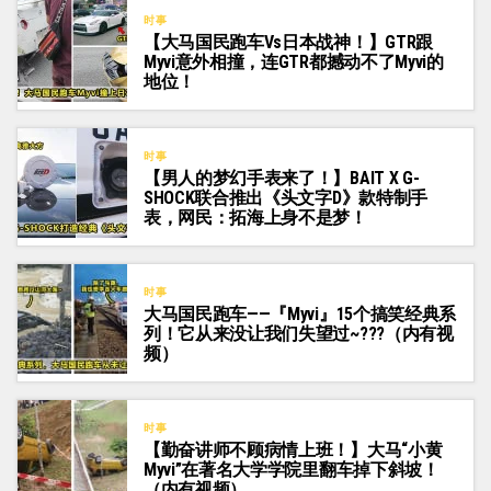
时事
【大马国民跑车vs日本战神！】GTR跟
Myvi意外相撞，连GTR都撼动不了Myvi的
地位！
时事
【男人的梦幻手表来了！】BAIT X G-
SHOCK联合推出《头文字D》款特制手
表，网民：拓海上身不是梦！
时事
大马国民跑车——『Myvi』15个搞笑经典系
列！它从来没让我们失望过~???（内有视
频）
时事
【勤奋讲师不顾病情上班！】大马“小黄
Myvi”在著名大学学院里翻车掉下斜坡！
（内有视频）