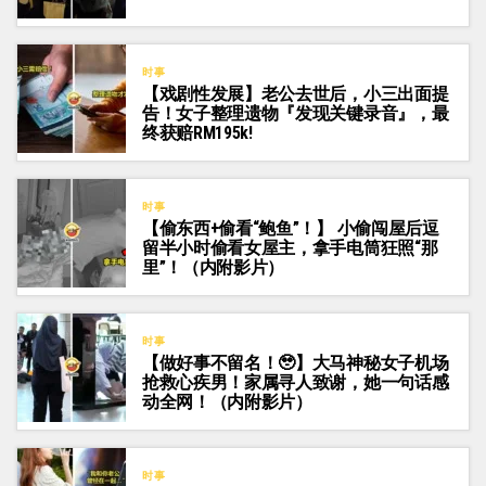
时事
【戏剧性发展】老公去世后，小三出面提
告！女子整理遗物『发现关键录音』，最
终获赔RM195k!
时事
【偷东西+偷看“鲍鱼”！】 小偷闯屋后逗
留半小时偷看女屋主，拿手电筒狂照“那
里”！（内附影片）
时事
【做好事不留名！🥹】大马神秘女子机场
抢救心疾男！家属寻人致谢，她一句话感
动全网！（内附影片）
时事