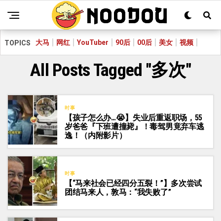
大马
网红
YouTuber
90后
00后
美女
视频
TOPICS
All Posts Tagged "多次"
时事
【孩子怎么办…😭】失业后重返职场，55
岁爸爸『下班遭撞毙』！毒驾男竟弃车逃
逸！（内附影片）
时事
【“马来社会已经四分五裂！”】多次尝试
团结马来人，敦马：“我失败了”