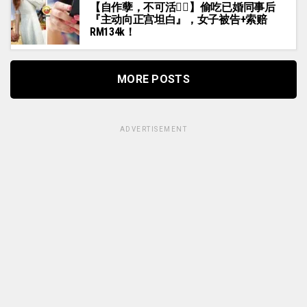
【自作孽，不可活🤷‍♀️】偷吃已婚同事后
『主动向正宫坦白』，女子被告+索赔
RM134k！
MORE POSTS
ADVERTISEMENT