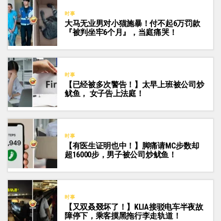
时事
大马无业男对小猫施暴！付不起6万罚款
『被判坐牢6个月』，当庭痛哭！
时事
【已经被多次警告！】太早上班被公司炒
鱿鱼， 女子告上法庭！
时事
【有医生证明也中！】脚痛请MC步数却
超16000步，男子被公司炒鱿鱼！
时事
【又双叒叕坏了！】KLIA接驳电车半夜故
障停下，乘客摸黑拖行李走轨道！