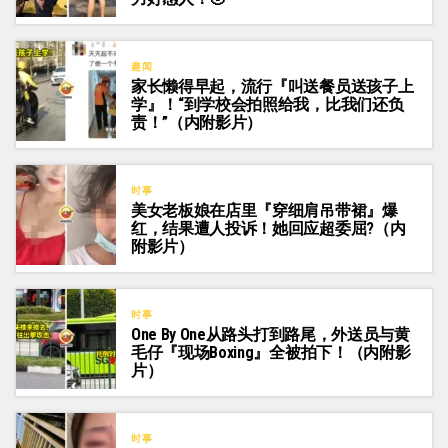
趣闻
家长懒得早起，流行『叫送餐员送孩子上
学』！“到学校会拍照给我，比我们还负
责！”（内附影片）
时事
美女老板娘在店里『穿细肩吊带裙』爆
红，结果遭人投诉！她回应超委屈?（内
附影片）
时事
One By One从路头打到路尾，外送员与黄
毛仔『现场Boxing』全被拍下！（内附影
片）
时事