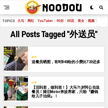
大马
网红
YouTuber
90后
00后
美女
视频
TOPICS
All Posts Tagged "外送员"
趣闻
送餐员晒图，有时B40给的小费比T20还多
时事
【活到老，做到老！】大马71岁阿公当送
餐员！骑旧Motor奔波养家，只盼『赚钱
给儿子治病』！