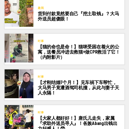
趣闻
货到付款竟然要自己『挖土取钱』？大马
外送员超傻眼！
时事
【猫的命也是命！】猫咪受困在着火的公
寓，送餐员冲进去救猫+做CPR救活了它！
（内附影片）
时事
【才刚结婚7个月！】见车祸下车帮忙，
大马男子竟遭酒驾司机撞，从此与妻子天
人永隔！
时事
【大家人都好好！】唐氏儿走失，家属
『求助外送员寻人』！各族Abang出钱出
力好感人！🥹