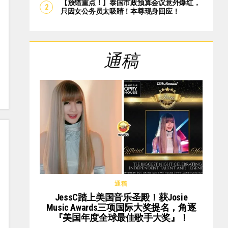
【放错重点！】泰国市政预算会议意外爆红，
只因女公务员太吸睛！本尊现身回应！
通稿
通稿
JessC踏上美国音乐圣殿！获Josie
Music Awards三项国际大奖提名，角逐
『美国年度全球最佳歌手大奖』！