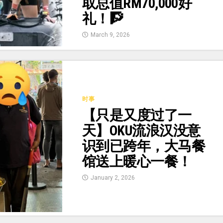
取总值RM70,000好
礼！🧗
March 9, 2026
时事
【只是又度过了一
天】OKU流浪汉没意
识到已跨年，大马餐
馆送上暖心一餐！
January 2, 2026