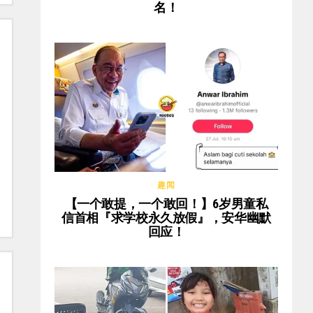
名！
趣闻
【一个敢提，一个敢回！】6岁男童私
信首相『求学校永久放假』，安华幽默
回应！