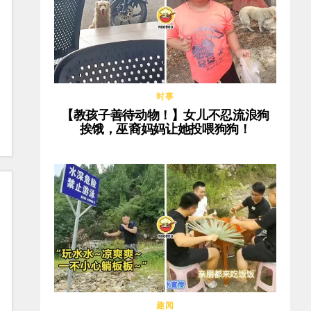
时事
【教孩子善待动物！】女儿不忍流浪狗
挨饿，巫裔妈妈让她投喂狗狗！
趣闻