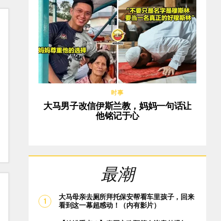
时事
大马男子改信伊斯兰教，妈妈一句话让
他铭记于心
最潮
大马母亲去厕所拜托保安帮看车里孩子，回来
看到这一幕超感动！（内有影片）