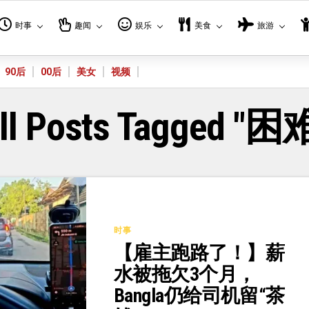
时事
趣闻
娱乐
美食
旅游
90后
00后
美女
视频
ll Posts Tagged "困
时事
【雇主跑路了！】薪
水被拖欠3个月，
Bangla仍给司机留“茶