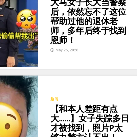
大马女子长大当警察
后，依然忘不了这位
帮助过他的退休老
师，多年后终于找到
恩师！
May 26, 2026
趣闻
【和本人差距有点
大……】女子失踪多日
才被找到，照片P太