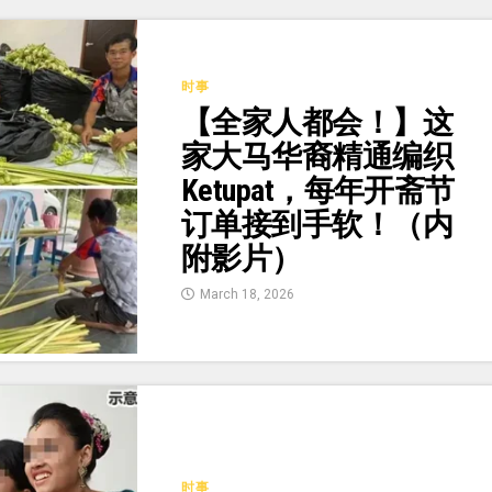
时事
【全家人都会！】这
家大马华裔精通编织
Ketupat，每年开斋节
订单接到手软！（内
附影片）
March 18, 2026
时事