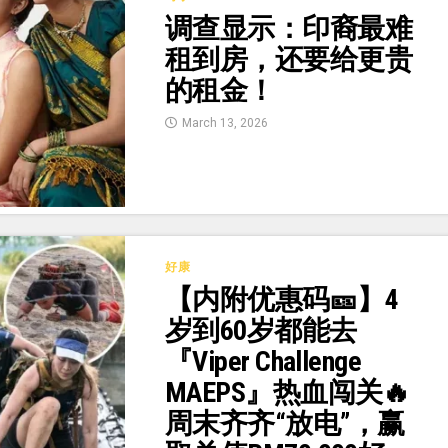
调查显示：印裔最难
租到房，还要给更贵
的租金！
March 13, 2026
好康
【内附优惠码🎫】4
岁到60岁都能去
『Viper Challenge
MAEPS』热血闯关🔥
周末齐齐“放电”，赢