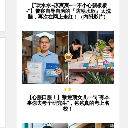
【“玩水水~凉爽爽~一不小心躺板板
~”】警察自导自演的『防溺水歌』太洗
脑，再次在网上走红！（内附影片）
时事
【心服口服！】叛逆期女儿一句“有本
事你去考个研究生”，爸爸真的考上名
校！