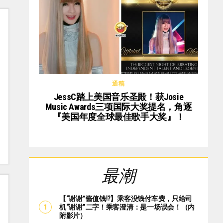
通稿
JessC踏上美国音乐圣殿！获Josie
Music Awards三项国际大奖提名，角逐
『美国年度全球最佳歌手大奖』！
最潮
【“谢谢”酱值钱⁉️】乘客没钱付车费，只给司
机“谢谢”二字！乘客澄清：是一场误会！（内
附影片）