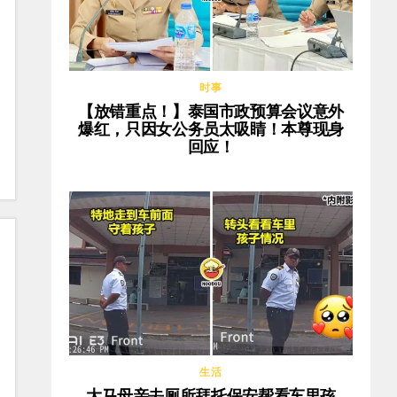
时事
【放错重点！】泰国市政预算会议意外
爆红，只因女公务员太吸睛！本尊现身
回应！
生活
大马母亲去厕所拜托保安帮看车里孩