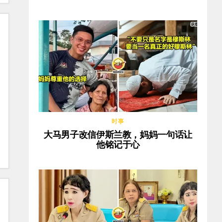
时事
大马男子改信伊斯兰教，妈妈一句话让
他铭记于心