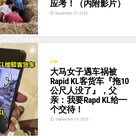
应考！（内附影片）
November 27, 2025
时事
大马女子遇车祸被
Rapid KL客货车『拖10
公尺人没了』，父
亲：我要Rapd KL给一
个交待！
September 19, 2025