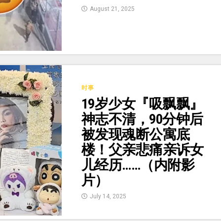
August 21, 2025
时事
19岁少女『吸飘飘』
神志不清，90分钟后
被发现魂断公寓底
楼！父亲悲痛亲诉女
儿经历……（内附影
片）
July 14, 2025