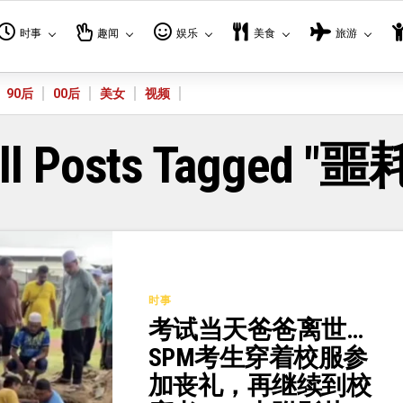
时事
趣闻
娱乐
美食
旅游
90后
00后
美女
视频
ll Posts Tagged "噩
时事
考试当天爸爸离世…
SPM考生穿着校服参
加丧礼，再继续到校