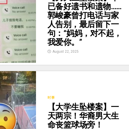
已备好遗书和遗物……
郭峻豪曾打电话与家
人告别，最后留下一
句：“妈妈，对不起，
我爱你。”
August 22, 2025
时事
【大学生坠楼案】一
天两宗！华裔男大生
命丧篮球场旁！