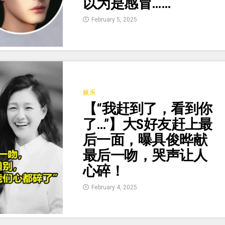
以为是感冒……
February 5, 2025
娱乐
【“我赶到了，看到你
了…”】大S好友赶上最
后一面，曝具俊晔献
最后一吻，哭声让人
心碎！
February 4, 2025