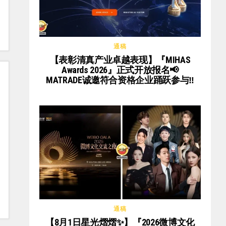
通稿
【表彰清真产业卓越表现】『MIHAS
Awards 2026』正式开放报名📢
MATRADE诚邀符合资格企业踊跃参与‼️
通稿
【8月1日星光熠熠✨】『2026微博文化