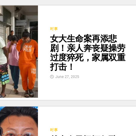
时事
女大生命案再添悲
剧！亲人奔丧疑操劳
过度猝死，家属双重
打击！
June 27, 2025
时事