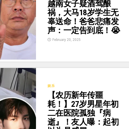
越南女子疑酒驾酿
祸，大马18岁学生无
辜送命！爸爸悲痛发
声：一定告到底！😭
February 20, 2025
娱乐
【农历新年传噩
耗！】27岁男星年初
二在医院孤独『病
逝』！友人曝：起初