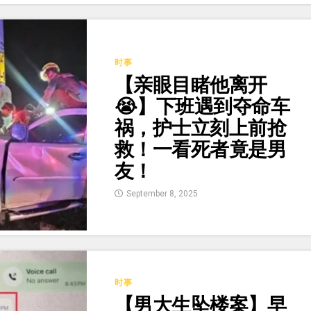
时事
【亲眼目睹他离开
😭】下班遇到夺命车
祸，护士立刻上前抢
救！一看死者竟是男
友！
September 8, 2025
时事
【男大生坠楼案】早