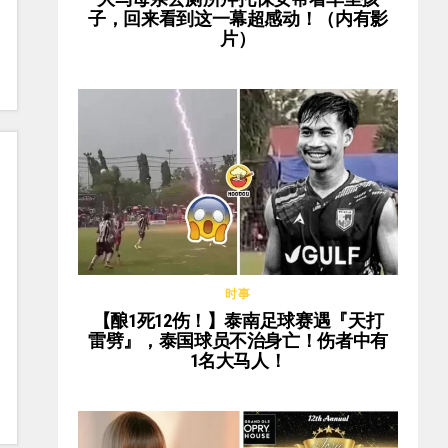
子，回来看到这一幕超感动！（内有影
片）
时事
【酿1死12伤！】泰南足球赛遇『天打
雷劈』，泰国球员不治身亡！伤者中有
1名大马人！