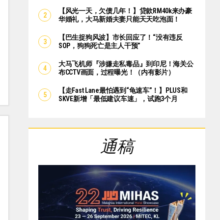
【风光一天，欠债几年！】贷款RM40k来办豪
华婚礼，大马新婚夫妻只能天天吃泡面！
【巴生捉狗风波】市长回应了！“没有违反
SOP，狗狗死亡是主人干预”
大马飞机师『涉嫌走私毒品』到印尼！海关公
布CCTV画面，过程曝光！（内有影片）
【走Fast Lane最怕遇到“龟速车”！】PLUS和
SKVE新增「最低建议车速」，试跑3个月
通稿