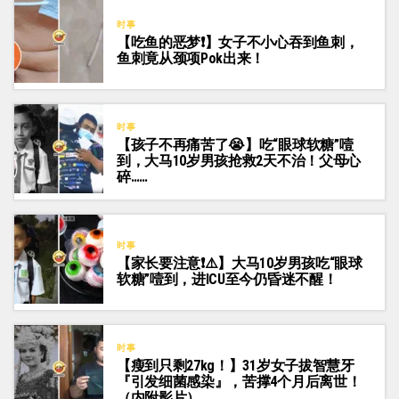
时事
【吃鱼的恶梦❗】女子不小心吞到鱼刺，
鱼刺竟从颈项Pok出来！
时事
【孩子不再痛苦了😭】吃“眼球软糖”噎
到，大马10岁男孩抢救2天不治！父母心
碎……
时事
【家长要注意❗⚠️】大马10岁男孩吃“眼球
软糖”噎到，进ICU至今仍昏迷不醒！
时事
【瘦到只剩27kg！】31岁女子拔智慧牙
『引发细菌感染』，苦撑4个月后离世！
（内附影片）