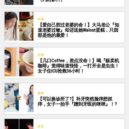
时事
【爱自己胜过老婆的命！】大马老公『知
道老婆过敏』却还送她Walnut蛋糕，只因
那是他的最爱！
时事
【几口Coffee，差点没命！】喝『贩卖机
咖啡』觉得味道怪怪，一打开全是虫虫！
女子住ICU抢救36小时！
趣闻
【可以换诊所了?】补牙突然脸痒想抓
痒，女子一抬手『蹭到牙医的咪咪』！?
娱乐