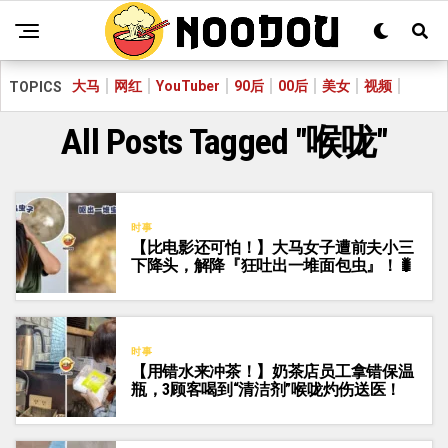
大马
网红
YouTuber
90后
00后
美女
视频
TOPICS
All Posts Tagged "喉咙"
时事
【比电影还可怕！】大马女子遭前夫小三
下降头，解降『狂吐出一堆面包虫』！🐛
时事
【用错水来冲茶！】奶茶店员工拿错保温
瓶，3顾客喝到“清洁剂”喉咙灼伤送医！