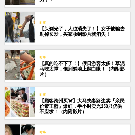
时事
【头剃光了，人也消失了！】女子被骗去
剃掉长发，买家收到影片就消失！
时事
【真的吃不下了！】假日游客太多！草泥
马吃太撑，饱到躺地上翻白眼！（内附影
片）
时事
【顾客跨州买🦀】大马夫妻路边卖『亲民
价帝王蟹』爆红，半小时卖光250只仍供
不应求！（内附影片）
时事