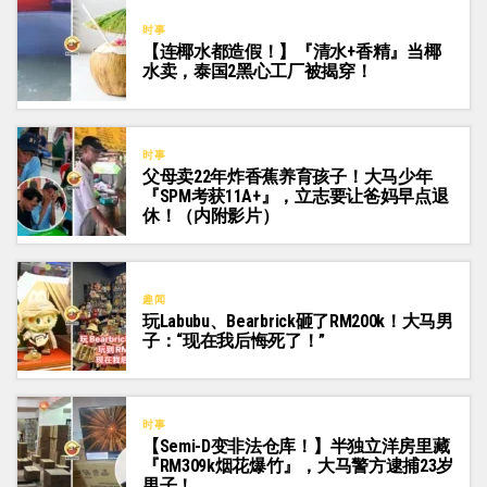
时事
【连椰水都造假！】『清水+香精』当椰
水卖，泰国2黑心工厂被揭穿！
时事
父母卖22年炸香蕉养育孩子！大马少年
『SPM考获11A+』，立志要让爸妈早点退
休！（内附影片）
趣闻
玩Labubu、Bearbrick砸了RM200k！大马男
子：“现在我后悔死了！”
时事
【Semi-D变非法仓库！】半独立洋房里藏
『RM309k烟花爆竹』，大马警方逮捕23岁
男子！