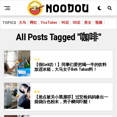
大马
网红
YouTuber
90后
00后
美女
视频
TOPICS
All Posts Tagged "咖啡"
生活
【很Geli叻！】同事们爱把喝一半的饮料
放进冰箱，大马女子Beh Tahan料！
趣闻
【差点被关小黑屋🤣】过安检妈妈拿出一
袋袋白色粉末，男子瞬间吓醒！