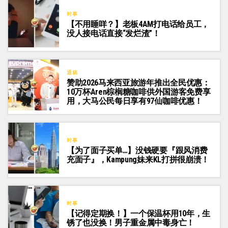
时事
【不用睡咩？】老板4AM打电话给员工，
没人接电话直接“发烂渣”！
通稿
赞助2026马来西亚旅游年推出全民优惠：
10万杯Aren棕榈糖咖啡供外国游客免费享
用，大马公民每日享有97仙咖啡优惠！
时事
【为了面子买单…】没钱硬要『跟风消费
充面子』，Kampung妹来KL打拼很崩溃！
时事
【记得定期换！】一个保温杯用10年，生
锈了也没换！男子重金属中毒身亡！