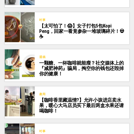
时事
【太可怕了！😱】女子打包5包Kopi
Peng，回家一看竟参杂一堆玻璃碎片！💀
☕
通稿
一颗糖、一杯咖啡就能瘦？社交媒体上的
『减肥神药』骗局，掏空你的钱包还毁掉
你的健康！
趣闻
【咖啡香里藏温情?】允许小孩进店卖水
果，暖心大马店员买下最后两盒水果还请
喝咖啡！
时事