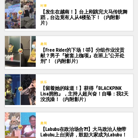
时事
【发生在越南！】台上刚跳完大马传统舞
蹈，台边竟有人从4楼坠下！（内附影
片）
趣闻
【Free Rider的下场！🤣】分组作业没贡
献？男子『被套上枷项』在班上“公开处
刑”！（内附影片）
娱乐
【留着她的味道！】获得『BLACKPINK
Lisa拥抱』，主持人超兴奋！自曝：我2天
没洗澡！（内附影片）
趣闻
【Labubu在政治场合❓❗】大马政治人物带
Labubu上台演讲，鼓励大家成为Labubu！