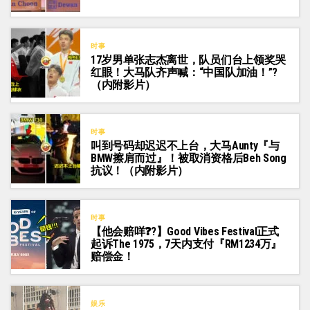
时事
17岁男单张志杰离世，队员们台上领奖哭
红眼！大马队齐声喊：“中国队加油！”?
（内附影片）
时事
叫到号码却迟迟不上台，大马Aunty『与
BMW擦肩而过』！被取消资格后Beh Song
抗议！（内附影片）
时事
【他会赔咩❓?】Good Vibes Festival正式
起诉The 1975，7天内支付『RM1234万』
赔偿金！
娱乐