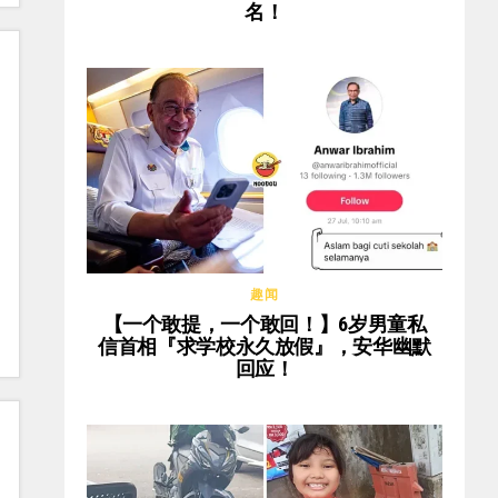
名！
趣闻
【一个敢提，一个敢回！】6岁男童私
信首相『求学校永久放假』，安华幽默
回应！