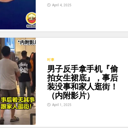
April 4, 2025
时事
男子反手拿手机『偷
拍女生裙底』，事后
装没事和家人逛街！
（内附影片）
April 1, 2025