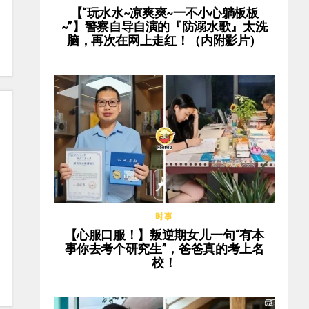
【“玩水水~凉爽爽~一不小心躺板板
~”】警察自导自演的『防溺水歌』太洗
脑，再次在网上走红！（内附影片）
时事
【心服口服！】叛逆期女儿一句“有本
事你去考个研究生”，爸爸真的考上名
校！