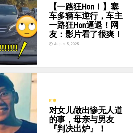
【一路狂Hon！】塞
车多辆车逆行，车主
一路狂Hon逼退！网
友：影片看了很爽！
August 5, 2025
时事
对女儿做出惨无人道
的事，母亲与男友
『判决出炉』！