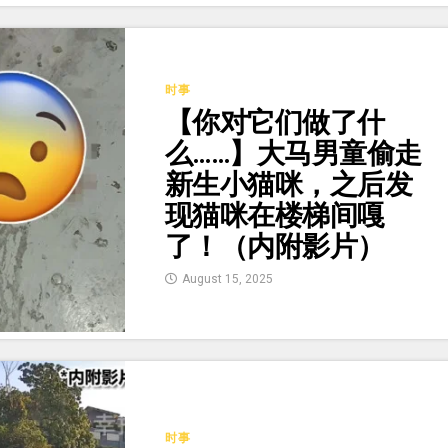
时事
【你对它们做了什
么……】大马男童偷走
新生小猫咪，之后发
现猫咪在楼梯间嘎
了！（内附影片）
August 15, 2025
时事