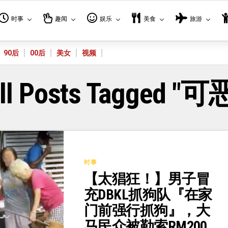
时事
趣闻
娱乐
美食
旅游
90后
00后
美女
视频
ll Posts Tagged "可
时事
【太猖狂！】男子冒
充DBKL抓狗队『在家
门前强行抓狗』，大
马民众被勒索RM200