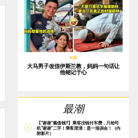
时事
大马男子改信伊斯兰教，妈妈一句话让
他铭记于心
最潮
【“谢谢”酱值钱⁉️】乘客没钱付车费，只给司
机“谢谢”二字！乘客澄清：是一场误会！（内
附影片）