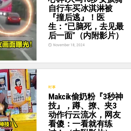
自行车买冰淇淋被
『撞后逃』！医
生：“已脑死，去见最
后一面”（内附影片）
November 18, 2024
时事
Makcik偷奶粉『3秒神
技』，蹲、撩、夹3
动作行云流水，网友
看傻：一看就有练