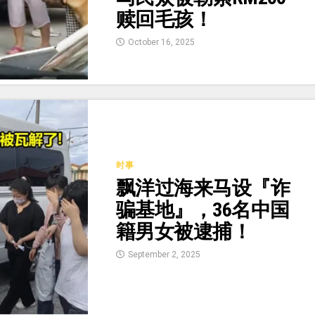
赎回毛孩！
October 16, 2025
时事
飘洋过海来马设『诈
骗基地』，36名中国
籍男女被逮捕！
September 2, 2025