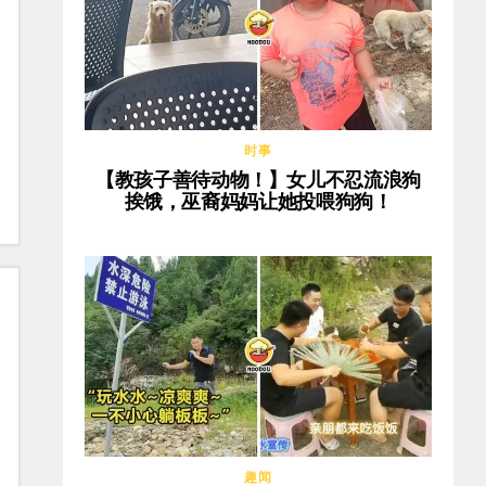
时事
【教孩子善待动物！】女儿不忍流浪狗
挨饿，巫裔妈妈让她投喂狗狗！
趣闻