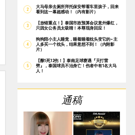
大马母亲去厕所拜托保安帮看车里孩子，回来
看到这一幕超感动！（内有影片）
【放错重点！】泰国市政预算会议意外爆红，
只因女公务员太吸睛！本尊现身回应！
狗狗陪小主人睡觉，睡着睡着枕头变它的~ 主
人多买一个枕头，结果意想不到！（内附影
片）
【酿1死12伤！】泰南足球赛遇『天打雷
劈』，泰国球员不治身亡！伤者中有1名大马
人！
通稿