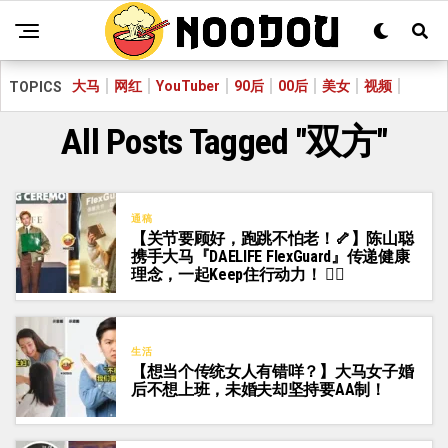
大马
网红
YouTuber
90后
00后
美女
视频
TOPICS
All Posts Tagged "双方"
通稿
【关节要顾好，跑跳不怕老！🦴】陈山聪
携手大马『DAELIFE FlexGuard』传递健康
理念，一起Keep住行动力！ 🏃‍♂️
生活
【想当个传统女人有错咩？】大马女子婚
后不想上班，未婚夫却坚持要AA制！