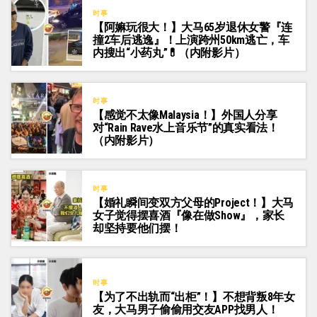
时事
【阿嫲玩很大！】大马65岁退休女警『连
撞2车后逃逸』！上演跨州50km逃亡，车
内搜出“小药丸”💊（内附影片）
时事
【感觉不太像Malaysia！】外国人分享
对“Rain Rave水上音乐节”的真实看法！
（内附影片）
时事
【婚礼瞬间变双方父母的Project！】大马
女子觉得摆喜酒『像在做Show』，家长
却坚持要他们摆！
时事
【为了不出轨而“出柜”！】不想背叛8年女
友，大马男子偷偷用交友APP找男人！