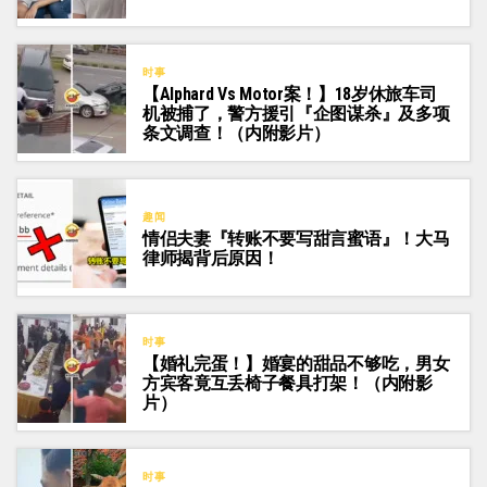
时事
【Alphard Vs Motor案！】18岁休旅车司
机被捕了，警方援引『企图谋杀』及多项
条文调查！（内附影片）
趣闻
情侣夫妻『转账不要写甜言蜜语』！大马
律师揭背后原因！
时事
【婚礼完蛋！】婚宴的甜品不够吃，男女
方宾客竟互丢椅子餐具打架！（内附影
片）
时事