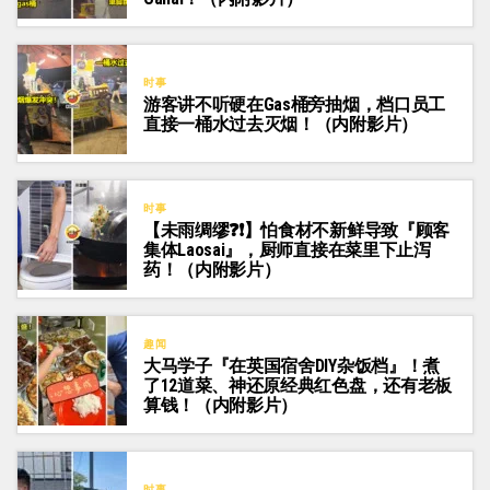
时事
游客讲不听硬在Gas桶旁抽烟，档口员工
直接一桶水过去灭烟！（内附影片）
时事
【未雨绸缪❓❗】怕食材不新鲜导致『顾客
集体Laosai』，厨师直接在菜里下止泻
药！（内附影片）
趣闻
大马学子『在英国宿舍DIY杂饭档』！煮
了12道菜、神还原经典红色盘，还有老板
算钱！（内附影片）
时事