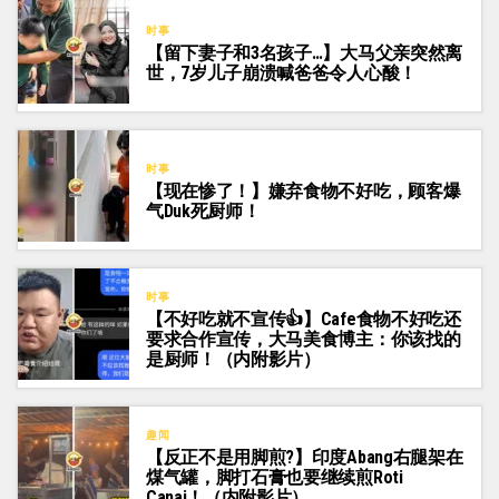
时事
【留下妻子和3名孩子…】大马父亲突然离
世，7岁儿子崩溃喊爸爸令人心酸！
时事
【现在惨了！】嫌弃食物不好吃，顾客爆
气Duk死厨师！
时事
【不好吃就不宣传👍】Cafe食物不好吃还
要求合作宣传，大马美食博主：你该找的
是厨师！（内附影片）
趣闻
【反正不是用脚煎?】印度Abang右腿架在
煤气罐，脚打石膏也要继续煎Roti
Canai！（内附影片）