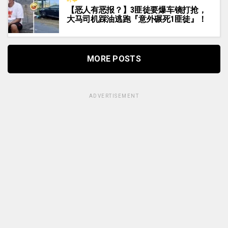
【恶人有恶报？】3匪徒要爆车镜打抢，
大马司机踩油逃跑『意外碾死1匪徒』！
MORE POSTS
ADVERTISEMENT