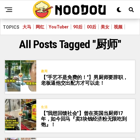
大马
网红
YouTuber
90后
00后
美女
视频
TOPICS
All Posts Tagged "厨师"
趣闻
【“手艺不是免费的！”】男厨师要辞职，
老板逼他交出配方才可以走！
生活
【“我想回馈社会”】曾在英国当厨师17
年，如今回马『卖3块钱经济粉无限吃到
饱』！