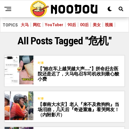
大马
网红
YouTuber
90后
00后
美女
视频
TOPICS
All Posts Tagged "危机"
时事
【“她在车上越哭越大声……”】拼命赶去医
院还是迟了，大马电召车司机收到最心酸
小费
时事
【泰南大水灾】老人『来不及救狗狗』当
场泪崩，几天后『奇迹重逢』看哭网友！
（内附影片）