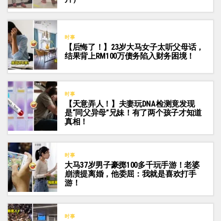
时事
【后悔了！】23岁大马女子太听父母话，
结果背上RM100万债务陷入财务困境！
时事
【天意弄人！】夫妻玩DNA检测竟发现
是“同父异母”兄妹！有了两个孩子才知道
真相！
时事
大马37岁男子豪掷100多千玩手游！老婆
崩溃提离婚，他委屈：我就是喜欢打手
游！
时事