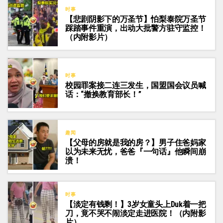
时事
【悲剧阴影下的万圣节】怕梨泰院万圣节
踩踏事件重演，出动大批警方驻守监控！
（内附影片）
时事
校园罪案接二连三发生，国盟国会议员喊
话：“撤换教育部长！”
趣闻
【父母的房就是我的房？】男子住爸妈家
以为未来无忧，爸爸『一句话』他瞬间崩
溃！
时事
【淡定有钱剩！】3岁女童头上Duk着一把
刀，竟不哭不闹淡定走进医院！（内附影
片）