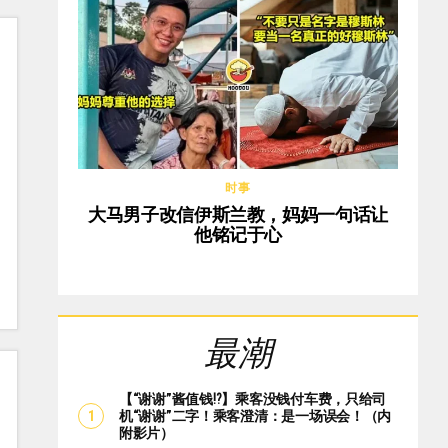
时事
大马男子改信伊斯兰教，妈妈一句话让
他铭记于心
最潮
【“谢谢”酱值钱⁉️】乘客没钱付车费，只给司
机“谢谢”二字！乘客澄清：是一场误会！（内
附影片）