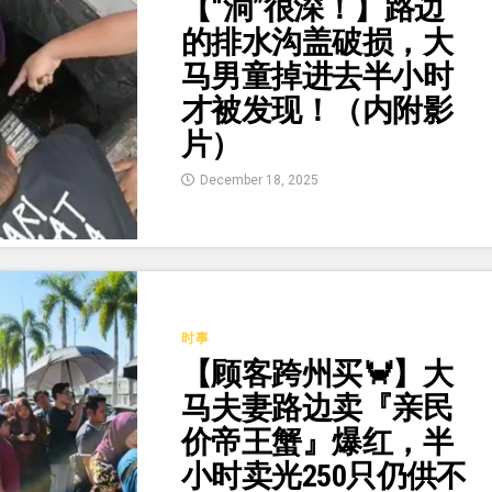
【“洞”很深！】路边
的排水沟盖破损，大
马男童掉进去半小时
才被发现！（内附影
片）
December 18, 2025
时事
【顾客跨州买🦀】大
马夫妻路边卖『亲民
价帝王蟹』爆红，半
小时卖光250只仍供不