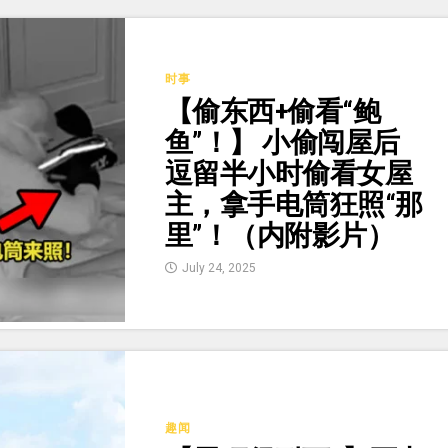
时事
【偷东西+偷看“鲍
鱼”！】 小偷闯屋后
逗留半小时偷看女屋
主，拿手电筒狂照“那
里”！（内附影片）
July 24, 2025
趣闻