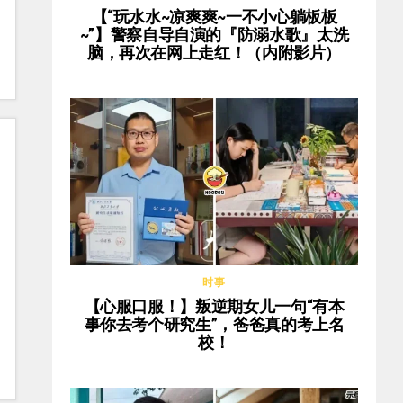
【“玩水水~凉爽爽~一不小心躺板板
~”】警察自导自演的『防溺水歌』太洗
脑，再次在网上走红！（内附影片）
时事
【心服口服！】叛逆期女儿一句“有本
事你去考个研究生”，爸爸真的考上名
校！