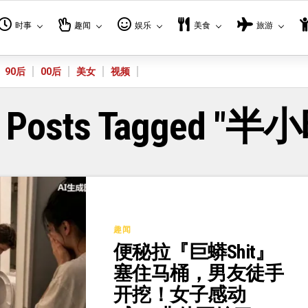
时事
趣闻
娱乐
美食
旅游
90后
00后
美女
视频
l Posts Tagged "半
趣闻
便秘拉『巨蟒Shit』
塞住马桶，男友徒手
开挖！女子感动