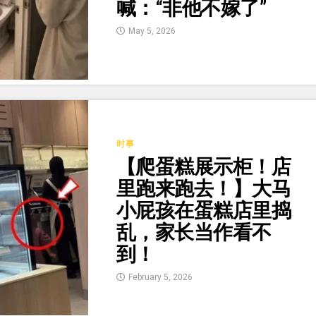
喊：“非他不嫁了”
May 5, 2026
时事
【爬蛋糕展示柜！店
里跑来跑去！】大马
小屁孩在蛋糕店里捣
乱，家长当作看不
到！
February 5, 2026