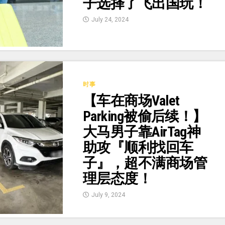
子选择了飞出国玩！
July 24, 2024
时事
【车在商场Valet
Parking被偷后续！】
大马男子靠AirTag神
助攻『顺利找回车
子』，超不满商场管
理层态度！
July 9, 2024