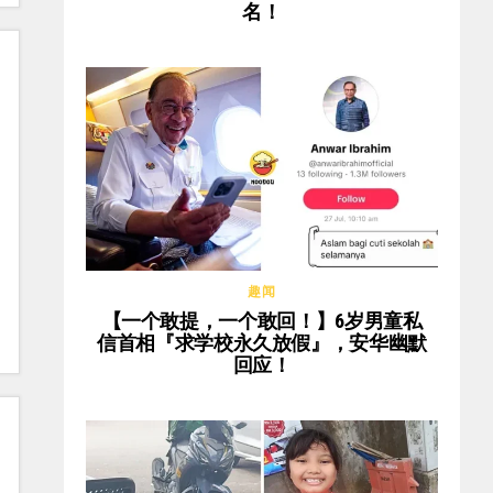
名！
趣闻
【一个敢提，一个敢回！】6岁男童私
信首相『求学校永久放假』，安华幽默
回应！