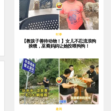
时事
【教孩子善待动物！】女儿不忍流浪狗
挨饿，巫裔妈妈让她投喂狗狗！
趣闻