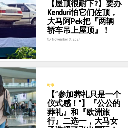
【屋顶很耐下?】要办
Kenduri怕它们佐顶，
大马阿Pek把『两辆
轿车吊上屋顶』！
November 3, 2024
时事
【“参加葬礼只是一个
仪式感！”】『公公的
葬礼』和『欧洲旅
行』二选一，大马女