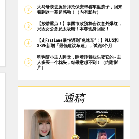
大马母亲去厕所拜托保安帮看车里孩子，回来
看到这一幕超感动！（内有影片）
【放错重点！】泰国市政预算会议意外爆红，
只因女公务员太吸睛！本尊现身回应！
【走Fast Lane最怕遇到“龟速车”！】PLUS和
SKVE新增「最低建议车速」，试跑3个月
狗狗陪小主人睡觉，睡着睡着枕头变它的~ 主
人多买一个枕头，结果意想不到！（内附影
片）
通稿