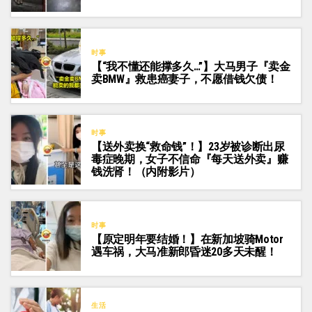
时事
【“我不懂还能撑多久…”】大马男子『卖金
卖BMW』救患癌妻子，不愿借钱欠债！
时事
【送外卖换“救命钱”！】23岁被诊断出尿
毒症晚期，女子不信命『每天送外卖』赚
钱洗肾！（内附影片）
时事
【原定明年要结婚！】在新加坡骑Motor
遇车祸，大马准新郎昏迷20多天未醒！
生活