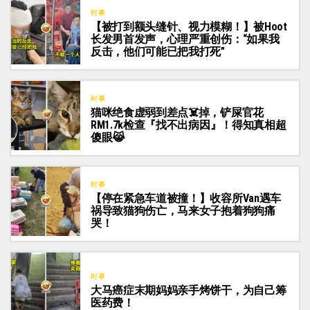
时事
【被打到额头缝针、视力模糊！】被Hoot
长发男首发声，心理严重创伤：“如果我
反击，他们可能已把我打死”
时事
猫咪绝食虚弱到差点☠️掉，铲屎官花
RM1.7k检查『找不出病因』！得知真相超
傻眼😹
时事
【停在紧急车道被撞！】收容所Van遇车
祸导致猫狗伤亡，马来女子抱着狗狗痛
哭！
时事
大马癌症末期妈妈亲手烤饼干，为自己筹
医药费！