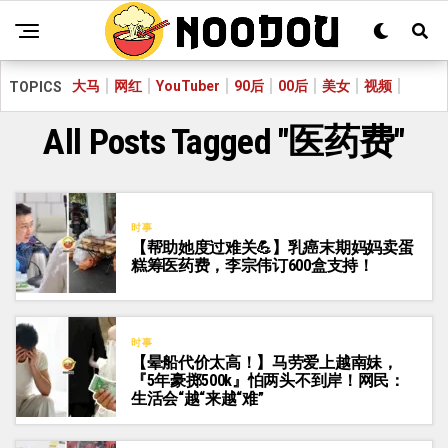
大马
网红
YouTuber
90后
00后
美女
视频
TOPICS
All Posts Tagged "医药费"
时事
【帮助她度过难关💪】乳癌末期妈妈卖蛋
糕筹医药费，李宗伟订600盒支持！
时事
【晕船代价太高！】马劳爱上越南妹，
『5年豪掷500k』怕两头不到岸！网民：
生活会“越“来越“难”