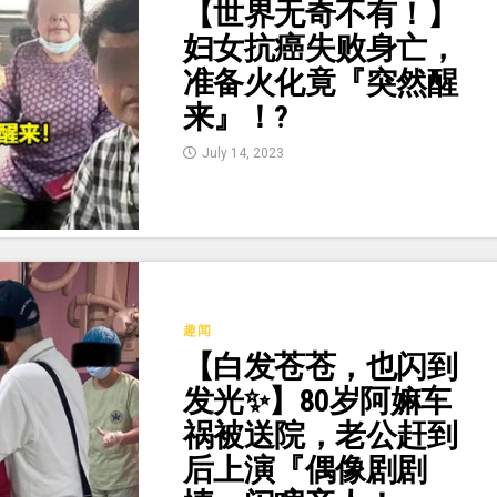
【世界无奇不有！】
妇女抗癌失败身亡，
准备火化竟『突然醒
来』！?
July 14, 2023
趣闻
【白发苍苍，也闪到
发光✨】80岁阿嫲车
祸被送院，老公赶到
后上演『偶像剧剧