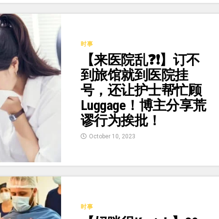
时事
【来医院乱❓❗】订不
到旅馆就到医院挂
号，还让护士帮忙顾
Luggage！博主分享荒
谬行为挨批！
October 10, 2023
时事