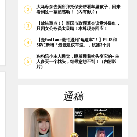
大马母亲去厕所拜托保安帮看车里孩子，回来
看到这一幕超感动！（内有影片）
【放错重点！】泰国市政预算会议意外爆红，
只因女公务员太吸睛！本尊现身回应！
【走Fast Lane最怕遇到“龟速车”！】PLUS和
SKVE新增「最低建议车速」，试跑3个月
狗狗陪小主人睡觉，睡着睡着枕头变它的~ 主
人多买一个枕头，结果意想不到！（内附影
片）
通稿