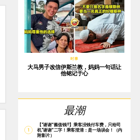
时事
大马男子改信伊斯兰教，妈妈一句话让
他铭记于心
最潮
【“谢谢”酱值钱⁉️】乘客没钱付车费，只给司
机“谢谢”二字！乘客澄清：是一场误会！（内
附影片）