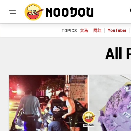
大马
网红
YouTuber
TOPICS
All