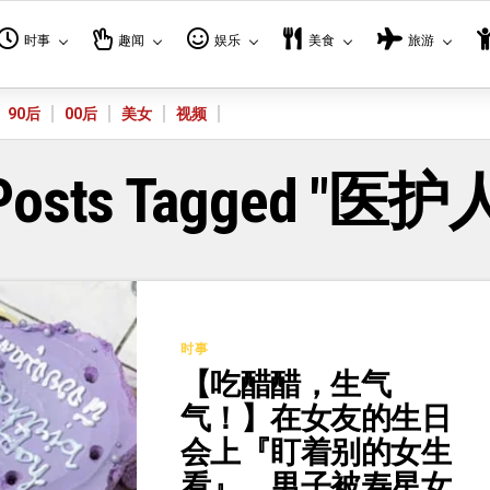
时事
趣闻
娱乐
美食
旅游
90后
00后
美女
视频
 Posts Tagged "医
时事
【吃醋醋，生气
气！】在女友的生日
会上『盯着别的女生
看』，男子被寿星女