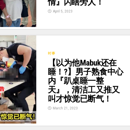
情』闪瞎旁人！
April 5, 2023
时事
【以为他Mabuk还在
睡！?】男子熟食中心
内『趴桌睡一整
天』，清洁工又推又
叫才惊觉已断气！
March 21, 2023