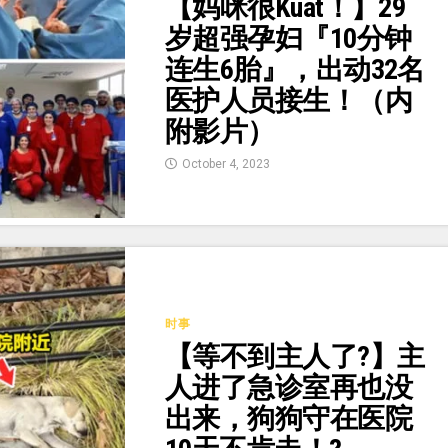
【妈咪很Kuat！】29
岁超强孕妇『10分钟
连生6胎』，出动32名
医护人员接生！（内
附影片）
October 4, 2023
时事
【等不到主人了?】主
人进了急诊室再也没
出来，狗狗守在医院