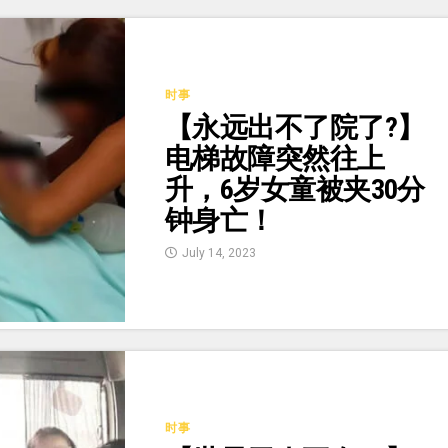
时事
【永远出不了院了?】
电梯故障突然往上
升，6岁女童被夹30分
钟身亡！
July 14, 2023
时事