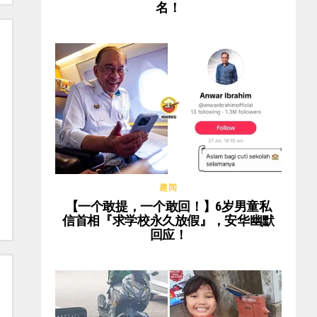
名！
趣闻
【一个敢提，一个敢回！】6岁男童私
信首相『求学校永久放假』，安华幽默
回应！