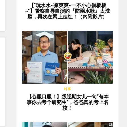
【“玩水水~凉爽爽~一不小心躺板板
~”】警察自导自演的『防溺水歌』太洗
脑，再次在网上走红！（内附影片）
时事
【心服口服！】叛逆期女儿一句“有本
事你去考个研究生”，爸爸真的考上名
校！