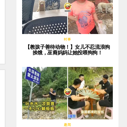
时事
【教孩子善待动物！】女儿不忍流浪狗
挨饿，巫裔妈妈让她投喂狗狗！
趣闻