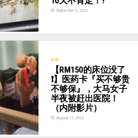
10天不肯走！?
September 5, 2023
时事
【RM150的床位没了
❗】医药卡『买不够贵
不够保』，大马女子
半夜被赶出医院！
（内附影片）
August 11, 2023