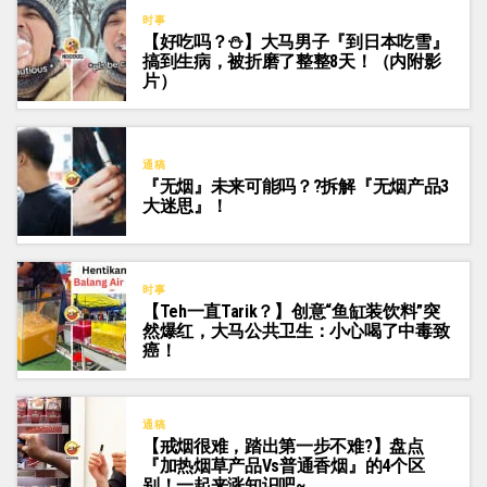
时事
【好吃吗？⛄】大马男子『到日本吃雪』
搞到生病，被折磨了整整8天！（内附影
片）
通稿
『无烟』未来可能吗？?拆解『无烟产品3
大迷思』！
时事
【Teh一直Tarik？】创意“鱼缸装饮料”突
然爆红，大马公共卫生：小心喝了中毒致
癌！
通稿
【戒烟很难，踏出第一步不难?】盘点
『加热烟草产品vs普通香烟』的4个区
别！一起来涨知识吧~