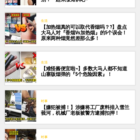
生活
【加热烟真的可以取代香烟吗？?】盘点
大马人对『香烟vs加热烟』的5个误会！
原来两种烟竟然差那么多！
生活
【难怪酱便宜啦~】多数大马人都不知道
山寨版烟弹的『5个危险因素』！
时事
【嫌犯被捕！】涉嫌将工厂废料排入雪兰
莪河，机械厂老板被警方逮捕扣押！
时事