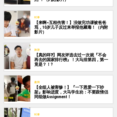
时事
【来啊~互相伤害！】没做完功课被爸爸
骂，10岁儿子反过来举报他藏毒！（内附
影片）
旅游
【真的咩❓】网友评选去过一次就『不会
再去的国家排行榜』！大马排第四，第一
竟是？！?
趣闻
【全组人被害惨！】『一下恩爱一下吵
架』影响进度，大马学生劝：不要跟情侣
同组做Assignment！
时事