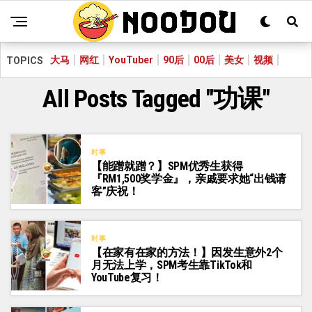
大马
网红
YouTuber
90后
00后
美女
视频
TOPICS
All Posts Tagged "功课"
时事
【能蹭就蹭？】SPM优秀生获得
『RM1,500奖学金』，亲戚要求她“出钱请
客”庆祝！
时事
【在家有在家的方法！】因发生意外2个
月无法上学，SPM考生靠TikTok和
YouTube复习！