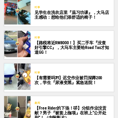
时事
见学生在洗衣店里『温习功课』，大马店
主感动：想给他们添舒适的椅子！
时事
【路税将近RM8000！】买二手车『没查
好引擎CC』，大马车主要给Road Tax才知
道GG！
时事
【有需要吗❓❗】迟交作业被罚深蹲200
次，学生『尿液变黑』紧急送院！
趣闻
【Free Rider的下场！🤣】分组作业没贡
献？男子『被套上枷项』在班上“公开处
刑”！（内附影片）