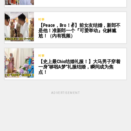
时事
【Peace，Bro！✌】前女友结婚，新郎不
是他！准新郎一个『可爱举动』化解尴
尬！（内有视频）
时事
【史上最Chio结婚礼服！】大马男子穿着
一身“哆啦A梦”礼服结婚，瞬间成为焦
点！
ADVERTISEMENT