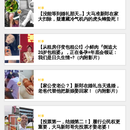
时事
【没能等到婚礼那天…】大马准新郎在家
大扫除，疑遭藏冷气机内的虎头蜂蛰死！
时事
【从租房仔变包租公❗】小鲜肉『倒追大
20岁包租婆』，正在备孕+年底会领证：
我们是日久生情~?（内附影片）
时事
【家公变老公？】新郎在婚礼当天逃婚，
老爸代替他把新娘娶回家！（内附影片）
时事
【投票第一，结婚第二！】履行公民权更
重要，大马新郎哥先投票才娶老婆！