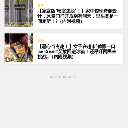
趣闻
【家庭版“密室逃脱”！】家中惊现奇葩设
计，冰箱门打开后别有洞天，里头竟是一
间厕所！?（内附视频）
时事
【恶心当有趣！】女子在超市“偷舔一口
Ice Cream”又放回进冰箱！还呼吁网民来
挑战…（内附视频）
ADVERTISEMENT