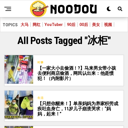
大马
网红
YouTuber
90后
00后
美女
视频
TOPICS
All Posts Tagged "冰柜"
时事
【一家大小去偷酒！?】马来男女带小孩
去便利商店偷酒，网民认出来：他是惯
犯！（内附影片）
生活
【只想你醒来！】单亲妈妈为养家积劳成
疾吐血身亡，11岁儿子崩溃哭求：“妈
妈，起来！”