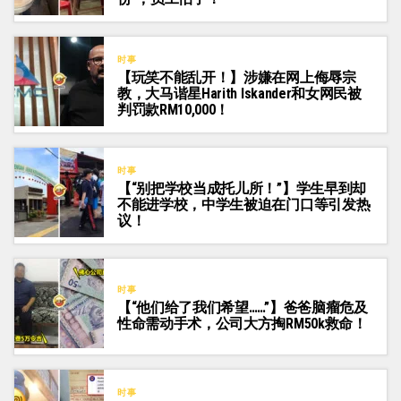
时事
【玩笑不能乱开！】涉嫌在网上侮辱宗
教，大马谐星Harith Iskander和女网民被
判罚款RM10,000！
时事
【“别把学校当成托儿所！”】学生早到却
不能进学校，中学生被迫在门口等引发热
议！
时事
【“他们给了我们希望……”】爸爸脑瘤危及
性命需动手术，公司大方掏RM50k救命！
时事