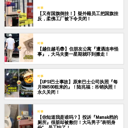
时事
【又有国旗倒挂！】疑外籍员工把国旗挂
反，柔佛工厂被下令关闭！
时事
【越住越毛😨】住朋友公寓『遭遇连串怪
事』，大马夫妻一星期就吓到搬走！
时事
【UPSI巴士事故】原来巴士公司执照『每
月RM500租来的』！陆兆福：吊销执照！
永久关闭！
时事
【你知道我是谁吗？】投诉『Mamak档的
厕所』很脏却被敷衍！大马男子“表明身
份”，员工怕了！