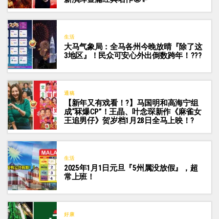
生活
大马气象局：全马各州今晚放晴『除了这
3地区』！民众可安心外出倒数跨年！???
通稿
【新年又有戏看！?】马国明和高海宁组
成“冧爆CP”！王晶、叶念琛新作《麻雀女
王追男仔》贺岁档1月28日全马上映！?
生活
2025年1月1日元旦『5州属没放假』，超
常上班！
好康