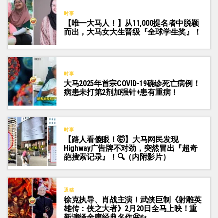
时事
【唯一大马人！】从11,000提名者中脱颖
而出，大马女大生晋级『全球学生奖』！
时事
大马2025年首宗COVID-19确诊死亡病例！
病患未打第2剂加强针+患有重病！
时事
【路人看傻眼！🤯】大马网民发现
Highway广告牌不对劲，突然冒出『超奇
葩搜索记录』！🔍（内附影片）
通稿
徐克执导、肖战主演！武侠巨制《射雕英
雄传：侠之大者》2月20日全马上映！重
新演绎金庸经典名作🤩✨