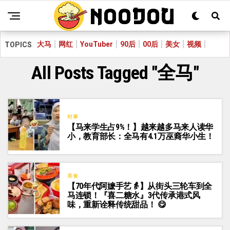
大马
网红
YouTuber
90后
00后
美女
视频
TOPICS
All Posts Tagged "全马"
时事
【马来学生占9%！】越来越多马来人读华
小，教育部长：全马有4.1万巫裔华小生！
美食
【70年代阿嬷手艺👵】从街头三轮车到全
马连锁！『喜二糖水』3代传承港式风
味，重新诠释传统甜品！ 😋